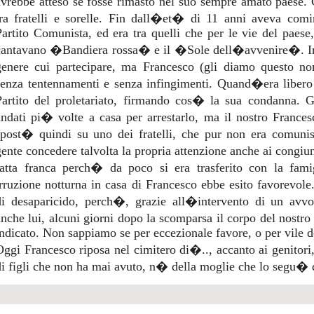
avrebbe atteso se fosse rimasto nel suo sempre amato paese. C
tra fratelli e sorelle. Fin dall�et� di 11 anni aveva comi
Partito Comunista, ed era tra quelli che per le vie del paese, 
cantavano �Bandiera rossa� e il �Sole dell�avvenire�. In 
genere cui partecipare, ma Francesco (gli diamo questo n
senza tentennamenti e senza infingimenti. Quand�era libero 
Partito del proletariato, firmando cos� la sua condanna.
andati pi� volte a casa per arrestarlo, ma il nostro Frances
spost� quindi su uno dei fratelli, che pur non era comuni
gente concedere talvolta la propria attenzione anche ai cong
fatta franca perch� da poco si era trasferito con la fam
irruzione notturna in casa di Francesco ebbe esito favorevole
di desaparicido, perch�, grazie all�intervento di un avvo
anche lui, alcuni giorni dopo la scomparsa il corpo del nost
indicato. Non sappiamo se per eccezionale favore, o per vile d
Oggi Francesco riposa nel cimitero di�.., accanto ai genitori,
di figli che non ha mai avuto, n� della moglie che lo segu� 