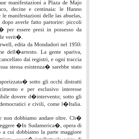
inue manifestazioni a Plaza de Majo
nco, decine e centinaia: le Hanno
e manifestazioni delle las abuelas,
dopo averle fatto partorire: piccoli
it� per essere presi in possesso da
ile verit�.
rwell, edita da Mondadori nel 1950:
 dell�arresto. La gente spariva,
cellato dai registri, e ogni traccia
sua stessa esistenza� sarebbe stato
porizzata� sotto gli occhi distratti
imento e per esclusivo interesse
ibile dovere d�intervento; sotto gli
 democratici e civili, come l�Italia.
e non dobbiamo andare oltre. Ch�
 leggere �In Sudamerica�, opera di
ro a cui dobbiamo la parte maggiore