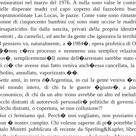
instauratosi nel marzo del 1976. A nulla sono valse le cont
delle disperate madri col capo coperto dal fazzoletto bia
soprannominate Las Locas, le pazze. Come vane sono rimaste l
nonne di cinquecento bambini cui sono state uccise le madri 
desaparicidos fin dalla nascita, privati della propria ident
potenti , da carnefici, ed anche da gente che ignorava la terrib
Il pensiero va, naturalmente, a �1984�, opera profetica di O
��non c�era processo e nemmeno una semplice relazione
cos�, semplicemente�Il nome dell�arrestato sarebbe stato can
di ci� che avesse mai fatto veniva anch�essa cancellata, la 
abolito, annullato, vaporizzato,��.
Sette anni, in terra d�Argentina, in cui la gente veniva �va
del mondo intero, di chi fa le guerre �giuste�, a piac
economico; di chi da un alto trono avrebbe un alto ed inelud
occhi distratti di autorevoli personalit� politiche di governi
Occhi distratti, o copertura, se non collusione?!
Noi ci fermiamo qui. Perch� non vogliamo, non possiamo 
non � nostro compito. Chi volesse saperne di pi� potrebbe
Italo Moretti pubblicata di recente da Sperling&Kupfer, lib