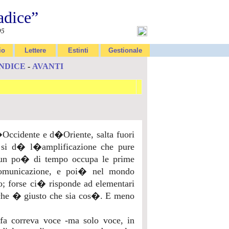
adice”
95
io
Lettere
Estinti
Gestionale
INDICE
-
AVANTI
d�Occidente e d�Oriente, salta fuori
i si d� l�amplificazione che pure
r un po� di tempo occupa le prime
comunicazione, e poi� nel mondo
o; forse ci� risponde ad elementari
, che � giusto che sia cos�. E meno
fa correva voce -ma solo voce, in