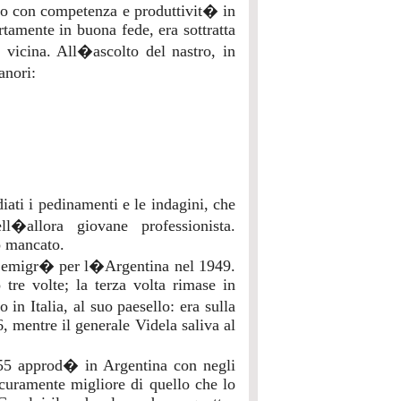
ndo con competenza e produttivit� in
rtamente in buona fede, era sottratta
vicina. All�ascolto del nastro, in
anori:
diati i pedinamenti e le indagini, che
�allora giovane professionista.
o mancato.
e emigr� per l�Argentina nel 1949.
tre volte; la terza volta rimase in
 in Italia, al suo paesello: era sulla
, mentre il generale Videla saliva al
955 approd� in Argentina con negli
icuramente migliore di quello che lo