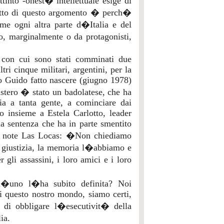
tinto -onest� intellettuale esige di
critto di questo argomento � perch�
ome ogni altra parte d�Italia e del
, marginalmente o da protagonisti,
 con cui sono stati comminati due
ri cinque militari, argentini, per la
olo Guido fatto nascere (giugno 1978)
stero � stato un badolatese, che ha
cia a tanta gente, a cominciare dai
o insieme a Estela Carlotto, leader
a sentenza che ha in parte smentito
� note Las Locas: �Non chiediamo
giustizia, la memoria l�abbiamo e
gli assassini, i loro amici e i loro
�uno l�ha subito definita? Noi
 questo nostro mondo, siamo certi,
 di obbligare l�esecutivit� della
ia.