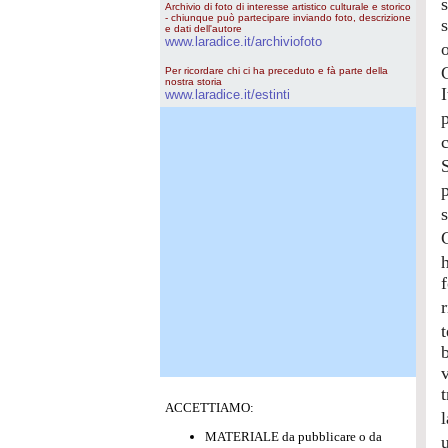
Archivio di foto di interesse artistico culturale e storico
- chiunque può partecipare inviando foto, descrizione
e dati dell'autore
www.laradice.it/archiviofoto
Per ricordare chi ci ha preceduto e fà parte della
nostra storia
www.laradice.it/estinti
ACCETTIAMO:
MATERIALE da pubblicare o da