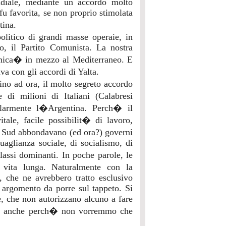
diale, mediante un accordo molto
fu favorita, se non proprio stimolata
tina.
olitico di grandi masse operaie, in
co, il Partito Comunista. La nostra
emica� in mezzo al Mediterraneo. E
va con gli accordi di Yalta.
no ad ora, il molto segreto accordo
di milioni di Italiani (Calabresi
olarmente l�Argentina. Perch� il
itale, facile possibilit� di lavoro,
l Sud abbondavano (ed ora?) governi
guaglianza sociale, di socialismo, di
classi dominanti. In poche parole, le
vita lunga. Naturalmente con la
, che ne avrebbero tratto esclusivo
 argomento da porre sul tappeto. Si
se, che non autorizzano alcuno a fare
i, anche perch� non vorremmo che