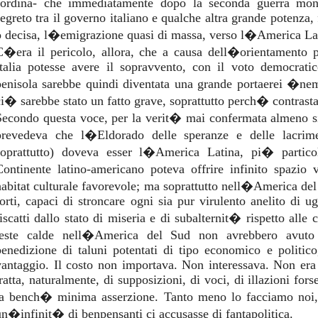
sordina- che immediatamente dopo la seconda guerra mon
segreto tra il governo italiano e qualche altra grande potenza, 
o decisa, l�emigrazione quasi di massa, verso l�America La
C�era il pericolo, allora, che a causa dell�orientamento p
Italia potesse avere il sopravvento, con il voto democrati
penisola sarebbe quindi diventata una grande portaerei �n
ci� sarebbe stato un fatto grave, soprattutto perch� contrasta
Secondo questa voce, per la verit� mai confermata almeno si
prevedeva che l�Eldorado delle speranze e delle lacrime 
soprattutto) doveva esser l�America Latina, pi� partic
Continente latino-americano poteva offrire infinito spazio v
habitat culturale favorevole; ma soprattutto nell�America de
forti, capaci di stroncare ogni sia pur virulento anelito di u
riscatti dallo stato di miseria e di subalternit� rispetto alle 
teste calde nell�America del Sud non avrebbero avuto 
benedizione di taluni potentati di tipo economico e politico
vantaggio. Il costo non importava. Non interessava. Non era
tratta, naturalmente, di supposizioni, di voci, di illazioni for
la bench� minima asserzione. Tanto meno lo facciamo no
un�infinit� di benpensanti ci accusasse di fantapolitica.