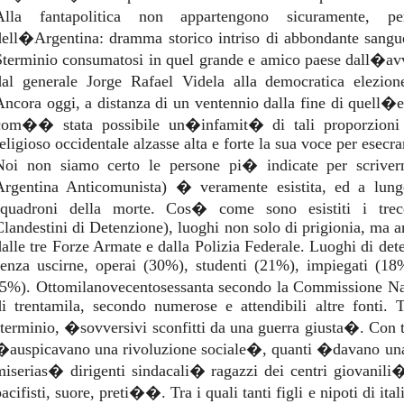
Alla fantapolitica non appartengono sicuramente, pe
dell�Argentina: dramma storico intriso di abbondante sangue
Sterminio consumatosi in quel grande e amico paese dall�avve
dal generale Jorge Rafael Videla alla democratica elezi
Ancora oggi, a distanza di un ventennio dalla fine di quell�
com�� stata possibile un�infamit� di tali proporzion
religioso occidentale alzasse alta e forte la sua voce per esecr
Noi non siamo certo le persone pi� indicate per scriv
Argentina Anticomunista) � veramente esistita, ed a lungo
squadroni della morte. Cos� come sono esistiti i trec
Clandestini di Detenzione), luoghi non solo di prigionia, ma anc
dalle tre Forze Armate e dalla Polizia Federale. Luoghi di dete
senza uscirne, operai (30%), studenti (21%), impiegati (18%
(5%). Ottomilanovecentosessanta secondo la Commissione N
di trentamila, secondo numerose e attendibili altre fonti. Tu
sterminio, �sovversivi sconfitti da una guerra giusta�. Con t
�auspicavano una rivoluzione sociale�, quanti �davano una 
miserias� dirigenti sindacali� ragazzi dei centri giovanili�
acifisti, suore, preti��. Tra i quali tanti figli e nipoti di itali