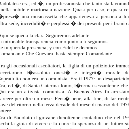
Badolatese era, ed �, un professionista che tanto sta lavora
quella nobile e martoriata nazione. Quasi per caso, e quasi ce
�presa� una musicassetta che apparteneva a persona a lui 
altra sede, incredulit� e perplessit� dei presenti per i brani c
Aqui se queda la clara Seguiremos adelante
la intronable transparencia como junto a ti seguimos
de tu querida presencia, y con Fidel te decimos
Comandante Che Guevara. hasta siempre Comandante.
ra gli occasionali ascoltatori, la figlia di un poliziotto: imme
accertarono l�assoluta onest� e integrit� morale dell
Soprattutto non era un comunista. Era il 1977: un desaparicid
Era, ed �, di Santa Caterina Ionio, l�ormai sessantenne ch
Qui era un attivista comunista. A Buenos Aires fu arrestato 
carcere per oltre un mese. Pens� bene, alla fine, di far rientro
nave del ritorno nella terza decade del mese di marzo del 1976
potere.
Era di Badolato il giovane diciottenne contadino che nel 1
occhi la gioia di vivere e la cuore la speranza di un futuro s