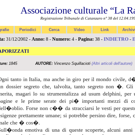
Associazione culturale “La R
Registrazione Tribunale di Catanzaro n° 38 del 12.04.19
rafie
Periodici
Cerca
Video
Link
Archiv
ta:
31/12/2002 -
Anno:
8 -
Numero:
4 -
Pagina:
38 -
INDIETRO
-
APORIZZATI
ture:
1845
AUTORE:
Vincenzo Squillacioti
(Altri articoli dell'autore)
Ogni tanto in Italia, ma anche in giro per il mondo civile, 
un dossier segreto che, talvolta, tanto segreto non �. Gl
merita, magari lo su strumentalizza ad usum delphini, pe
pagine e le prime serate dei pi� importanti mezzi di 
dell�oblio. Forse non c�� da stracciarsi le vesti per quest
esigenze prettamente umane; si potrebbe persino dire, forse
male che � cos�.
Sull�onda emotiva di una di queste scoperte, alcuni anni 