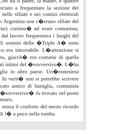
on lui il padre, la madre, e quattro
nciato a frequentare la sezione del
nelle sfilate e nei comizi elettorali
Argentina non c�erano sfilate del
ome) continu� ad esser comunista,
dal lavoro frequentava i luoghi del
 Gli uomini della �Triple A� sono
co era introvabile. L�attenzione si
sta, giacch� era costume di quella
iunti intimi del �sovversivo�. L�ha
iglia in altro paese. Un�ennesima
. In verit� non si potrebbe scrivere
cato amico di famiglia, comunista
ro �sovversivo� fu trovato nel posto
enaro.
 senza il conforto del mesto ricordo
di l� a poco nella tomba.