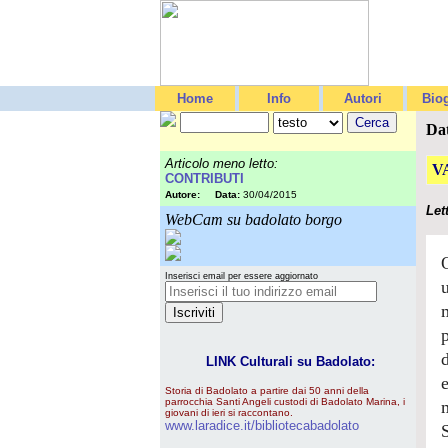
Home
Info
Autori
Biog
Da
Articolo meno letto:
V
CONTRIBUTI
Autore:
Data:
30/04/2015
Let
WebCam su badolato borgo
Inserisci email per essere aggiornato
LINK Culturali su Badolato:
Storia di Badolato a partire dai 50 anni della
parrocchia Santi Angeli custodi di Badolato Marina, i
giovani di ieri si raccontano.
www.laradice.it/bibliotecabadolato