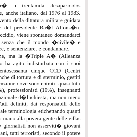
r�, i trentamila desaparicidos
, anche italiano, dal 1976 al 1983.
nto della dittatura militare guidata
one del presidente Ra�l Alfons�n.
eccidio, viene spontaneo domandarci
i senza che il mondo �civile� e
are, e sentenziare, e condannare.
erne, ma la �Triple A� (Alleanza
 ha agito indisturbata con i suoi
entosessanta cinque CCD (Centri
he di tortura e di sterminio, gestiti
nzione dove sono entrati, quasi tutti
), professionisti (10%), insegnanti
azionale d�Inchiesta, ma non meno
tti definiti, dai responsabili dello
ale terminologia etichettando quanti
mano alla povera gente delle villas
 giornalisti non asserviti� giovani
ani, tutti terroristi, secondo il potere