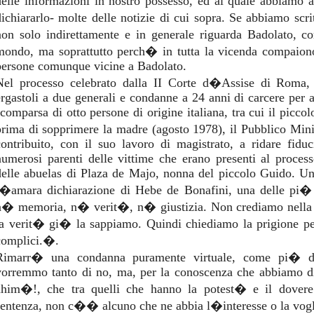
delle informazioni in nostro possesso, ed al quale abbiamo at
dichiararlo- molte delle notizie di cui sopra. Se abbiamo s
non solo indirettamente e in generale riguarda Badolato, c
mondo, ma soprattutto perch� in tutta la vicenda compaiono
persone comunque vicine a Badolato.
Nel processo celebrato dalla II Corte d�Assise di Roma,
ergastoli a due generali e condanne a 24 anni di carcere per alt
scomparsa di otto persone di origine italiana, tra cui il picc
prima di sopprimere la madre (agosto 1978), il Pubblico Mini
contribuito, con il suo lavoro di magistrato, a ridare fidu
numerosi parenti delle vittime che erano presenti al process
delle abuelas di Plaza de Majo, nonna del piccolo Guido. Un
l�amara dichiarazione di Hebe de Bonafini, una delle pi
n� memoria, n� verit�, n� giustizia. Non crediamo nella 
la verit� gi� la sappiamo. Quindi chiediamo la prigione per 
complici.�.
Rimarr� una condanna puramente virtuale, come pi� d
vorremmo tanto di no, ma, per la conoscenza che abbiamo di
ahim�!, che tra quelli che hanno la potest� e il dovere
sentenza, non c�� alcuno che ne abbia l�interesse o la vogl