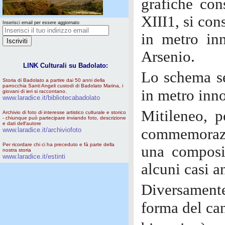
grafiche con
XIII1, si con
Inserisci email per essere aggiornato
in metro in
Arsenio.
LINK Culturali su Badolato:
Lo schema se
Storia di Badolato a partire dai 50 anni della
parrocchia Santi Angeli custodi di Badolato Marina, i
in metro inno
giovani di ieri si raccontano.
www.laradice.it/bibliotecabadolato
Mitileneo, 
Archivio di foto di interesse artistico culturale e storico
- chiunque può partecipare inviando foto, descrizione
e dati dell'autore
commemorazio
www.laradice.it/archiviofoto
Per ricordare chi ci ha preceduto e fà parte della
una composiz
nostra storia
www.laradice.it/estinti
alcuni casi a
Diversamente 
forma del ca