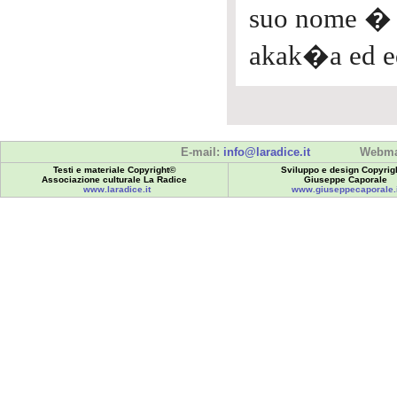
suo nome � 
akak�a ed eq
E-mail:
info@laradice.it
Webma
Testi e materiale Copyright©
Sviluppo e design Copyrig
Associazione culturale La Radice
Giuseppe Caporale
www.laradice.it
www.giuseppecaporale.i