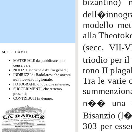
bizantino) 
dell�innogra
modello metr
alla Theoto
(secc. VII-V
ACCETTIAMO:
triodio per i
MATERIALE da pubblicare o da
conservare;
tono II plag
NOTIZIE storiche e d'altro genere;
INDIRIZZI di Badolatesi che ancora
Tra le varie
non ricevono il giornale;
FOTOGRAFIE di qualche interesse;
summenziona
SUGGERIMENTI, che terremo
presenti;
CONTRIBUTI in denaro.
n�� una rel
Bisanzio (l�
303 per esser