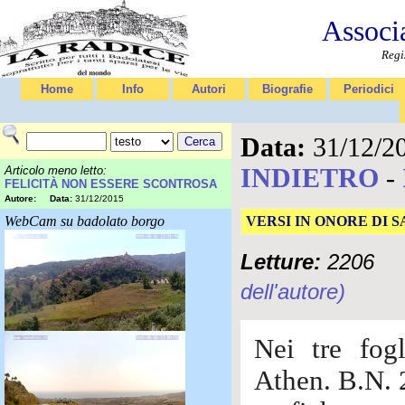
Associ
Regi
Home
Info
Autori
Biografie
Periodici
Data:
31/12/2
INDIETRO
-
Articolo meno letto:
FELICITÀ NON ESSERE SCONTROSA
Autore:
Data:
31/12/2015
WebCam su badolato borgo
VERSI IN ONORE DI 
Letture:
2206
dell'autore)
Nei tre fogl
Athen. B.N. 2