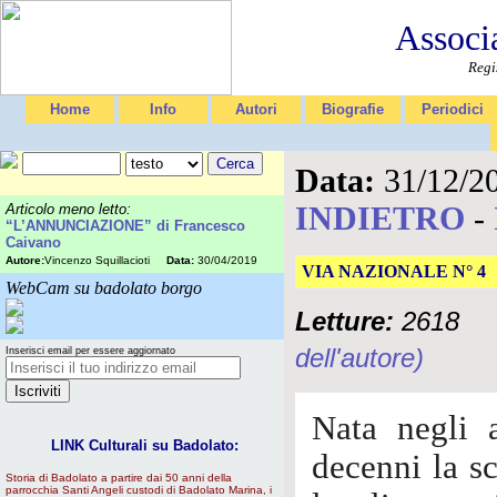
Associ
Regi
Home
Info
Autori
Biografie
Periodici
Data:
31/12/2
INDIETRO
-
Articolo meno letto:
“L’ANNUNCIAZIONE” di Francesco
Caivano
Autore:
Vincenzo Squillacioti
Data:
30/04/2019
VIA NAZIONALE N° 4
WebCam su badolato borgo
Letture:
2618
dell'autore)
Inserisci email per essere aggiornato
Nata negli 
LINK Culturali su Badolato:
decenni la s
Storia di Badolato a partire dai 50 anni della
parrocchia Santi Angeli custodi di Badolato Marina, i