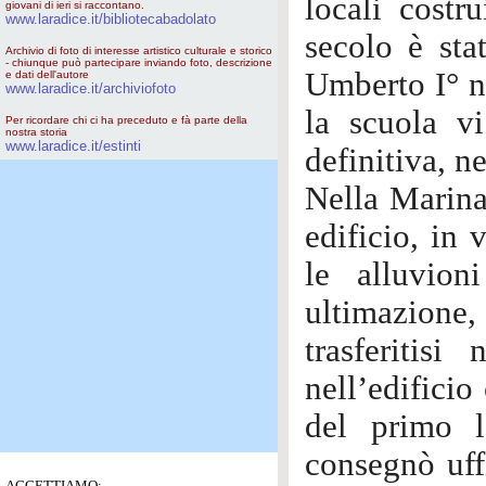
locali costr
giovani di ieri si raccontano.
www.laradice.it/bibliotecabadolato
secolo è stat
Archivio di foto di interesse artistico culturale e storico
- chiunque può partecipare inviando foto, descrizione
Umberto I° n
e dati dell'autore
www.laradice.it/archiviofoto
la scuola vi
Per ricordare chi ci ha preceduto e fà parte della
nostra storia
www.laradice.it/estinti
definitiva, n
Nella Marina
edificio, in 
le alluvion
ultimazione,
trasferitis
nell’edificio
del primo l
consegnò uff
ACCETTIAMO: