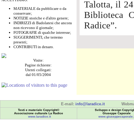
Talotta, il 2
MATERIALE da pubblicare o da
Biblioteca 
conservare;
NOTIZIE storiche e d'altro genere;
Radice”.
INDIRIZZI di Badolatesi che ancora
non ricevono il giornale;
FOTOGRAFIE di qualche interesse;
SUGGERIMENTI, che terremo
presenti;
CONTRIBUTI in denaro.
Visite:
Pagine richieste:
Utenti collegati:
dal 01/05/2004
E-mail:
info@laradice.it
Webma
Testi e materiale Copyright©
Sviluppo e design Copyrig
Associazione culturale La Radice
Giuseppe Caporale
www.laradice.it
www.giuseppecaporale.i