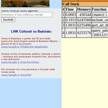
Call Stack
#
Time
Memory
Function
Inserisci email per essere aggiornato
1
0.0003
436544
{main}( )
2
0.1911
6245560
include_o
3
1.0931
6255496
gert_art_ti
query_pd
LINK Culturali su Badolato:
4
1.0931
6255576
\'2001221\'
Storia di Badolato a partire dai 50 anni della
parrocchia Santi Angeli custodi di Badolato Marina, i
giovani di ieri si raccontano.
www.laradice.it/bibliotecabadolato
Archivio di foto di interesse artistico culturale e storico
- chiunque può partecipare inviando foto, descrizione
e dati dell'autore
www.laradice.it/archiviofoto
Per ricordare chi ci ha preceduto e fà parte della
nostra storia
www.laradice.it/estinti