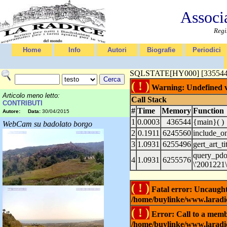
Associ
Regi
Home
Info
Autori
Biografie
Periodici
SQLSTATE[HY000] [335544721]
( ! )
Warning: Undefined va
Articolo meno letto:
Call Stack
CONTRIBUTI
#
Time
Memory
Function
Autore:
Data:
30/04/2015
1
0.0003
436544
{main}( )
WebCam su badolato borgo
2
0.1911
6245560
include_o
3
1.0931
6255496
gert_art_ti
query_pd
4
1.0931
6255576
\'2001221\'
( ! )
Fatal error: Uncaught 
/home/buylinke/www.laradic
( ! )
Error: Call to a membe
/home/buylinke/www.laradic