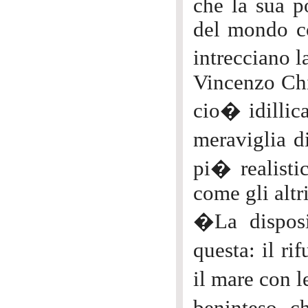
che la sua p
del mondo co
intrecciano 
Vincenzo Chie
cio� idillic
meraviglia d
pi� realisti
come gli altri
�La disposi
questa: il ri
il mare con l