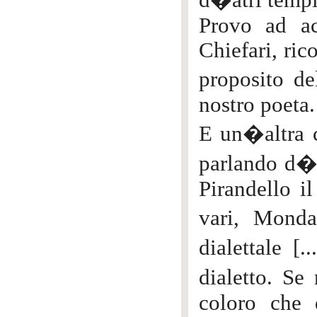
d�atri tempi
Provo ad ac
Chiefari, ric
proposito de
nostro poeta.
E un�altra c
parlando d�u
Pirandello il
vari, Monda
dialettale [.
dialetto. Se
coloro che 