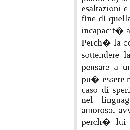
esaltazioni e
fine di quell
incapacit� a
Perch� la co
sottendere l
pensare a u
pu� essere m
caso di sper
nel lingua
amoroso, avv
perch� lui 