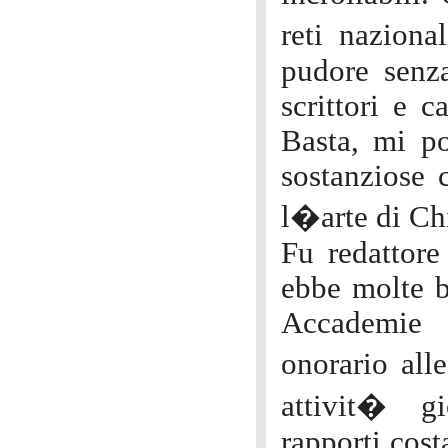
reti nazion
pudore senza 
scrittori e ca
Basta, mi p
sostanziose 
l�arte di Chi
Fu redattore 
ebbe molte b
Accademie 
onorario all
attivit� gi
rapporti cost