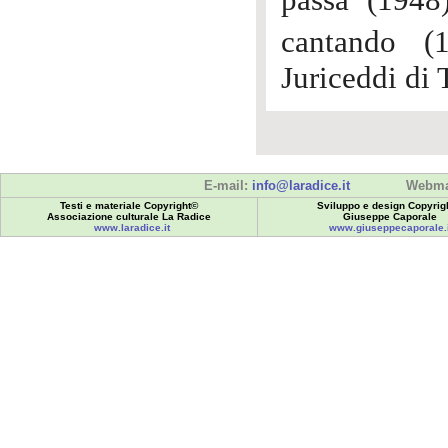
passa (1948
cantando (
Juriceddi di 
E-mail:
info@laradice.it
Webma
Testi e materiale Copyright©
Sviluppo e design Copyrig
Associazione culturale La Radice
Giuseppe Caporale
www.laradice.it
www.giuseppecaporale.i