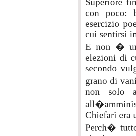
Superiore fi
con poco: b
esercizio po
cui sentirsi i
E non � una
elezioni di c
secondo vulg
grano di van
non solo a
all�amminist
Chiefari era 
Perch� tutto