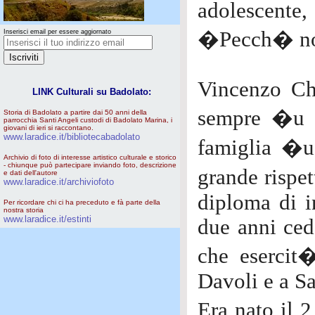
adolescente, 
�Pecch� no
Inserisci email per essere aggiornato
Vincenzo Chi
LINK Culturali su Badolato:
sempre �u s
Storia di Badolato a partire dai 50 anni della
parrocchia Santi Angeli custodi di Badolato Marina, i
giovani di ieri si raccontano.
www.laradice.it/bibliotecabadolato
famiglia �u 
Archivio di foto di interesse artistico culturale e storico
- chiunque può partecipare inviando foto, descrizione
grande rispet
e dati dell'autore
www.laradice.it/archiviofoto
diploma di i
Per ricordare chi ci ha preceduto e fà parte della
nostra storia
www.laradice.it/estinti
due anni ced
che esercit�
Davoli e a Sa
Era nato il