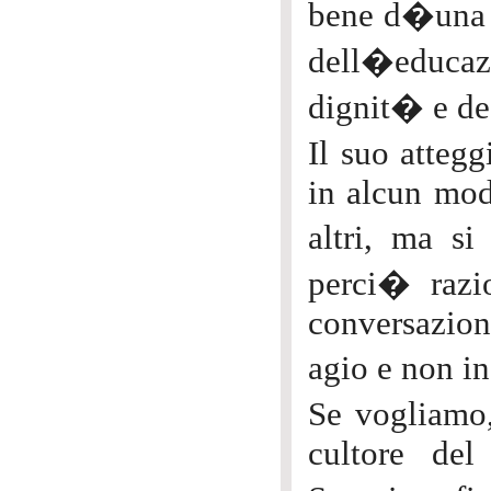
bene d�una v
dell�educazi
dignit� e de
Il suo atteg
in alcun mod
altri, ma si
perci� razio
conversazion
agio e non in
Se vogliamo,
cultore del