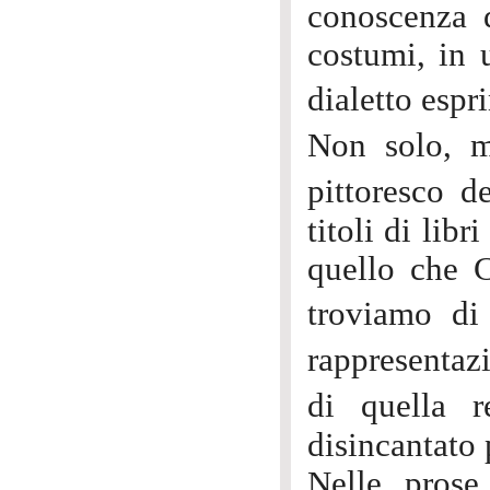
conoscenza d
costumi, in u
dialetto esp
Non solo, m
pittoresco d
titoli di lib
quello che C
troviamo d
rappresentazi
di quella 
disincantato 
Nelle prose