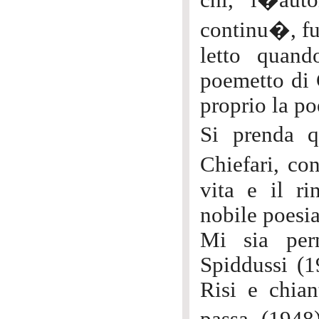
chi, l�aut
continu�, fu 
letto quand
poemetto di 
proprio la po
Si prenda 
Chiefari, c
vita e il ri
nobile poesia
Mi sia perm
Spiddussi (1
Risi e chian