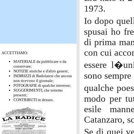
1973.
Io dopo quel
spusai ho fr
di prima man
con cui acco
ACCETTIAMO:
MATERIALE da pubblicare o da
essere l�uni
conservare;
NOTIZIE storiche e d'altro genere;
sono sempre d
INDIRIZZI di Badolatesi che ancora
non ricevono il giornale;
qualche poes
FOTOGRAFIE di qualche interesse;
SUGGERIMENTI, che terremo
presenti;
modo per tut
CONTRIBUTI in denaro.
esile mann
Catanzaro, s
Se di quei v