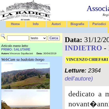
Associ
Regi
Home
Info
Autori
Biografie
Periodici
Data:
31/12/2
INDIETRO
-
Articolo meno letto:
PRIMO: SALUTARE
Autore:
Vincenzo Squillacioti
Data:
30/04/2019
WebCam su badolato borgo
VINCENZO CHIEFARI
Letture:
2364
dell'autore)
dedicato a m
novant�anni