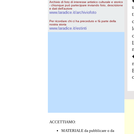
Archivio di foto di interesse artistico culturale e storico
- chiunque può partecipare inviando foto, descrizione
e dati dell'autore
www.laradice.it/archiviofoto
Per ricordare chi ci ha preceduto e fà parte della
nostra storia
www.laradice.it/estinti
ACCETTIAMO:
MATERIALE da pubblicare o da