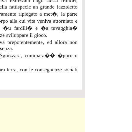
 realizzata dagli stessi fruitori,
ella fattispecie un grande fazzoletto
vamente ripiegato a met�, la parte
po alla cui vita veniva attorniato e
ste, �u fardili� e �a tuvagghia�
ze sviluppare il gioco.
va prepotentemente, ed allora non
ssenza.
Sguizzara, cummara�� �puru u
ra terra, con le conseguenze sociali