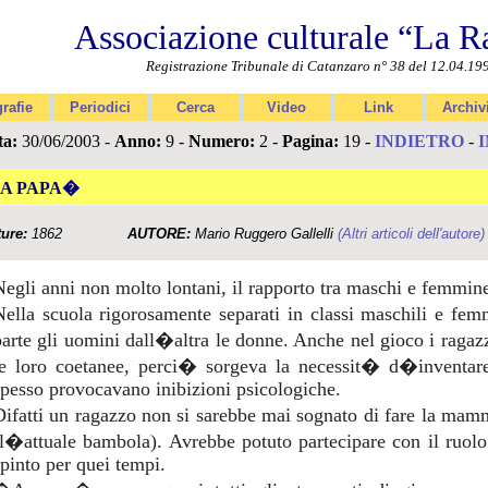
Associazione culturale “La R
Registrazione Tribunale di Catanzaro n° 38 del 12.04.19
rafie
Periodici
Cerca
Video
Link
Archiv
ta:
30/06/2003 -
Anno:
9 -
Numero:
2 -
Pagina:
19 -
INDIETRO
-
A PAPA�
ture:
1862
AUTORE:
Mario Ruggero Gallelli
(Altri articoli dell'autore)
Negli anni non molto lontani, il rapporto tra maschi e femmin
Nella scuola rigorosamente separati in classi maschili e fem
parte gli uomini dall�altra le donne. Anche nel gioco i raga
le loro coetanee, perci� sorgeva la necessit� d�inventare,
spesso provocavano inibizioni psicologiche.
Difatti un ragazzo non si sarebbe mai sognato di fare la m
(l�attuale bambola). Avrebbe potuto partecipare con il ruo
spinto per quei tempi.