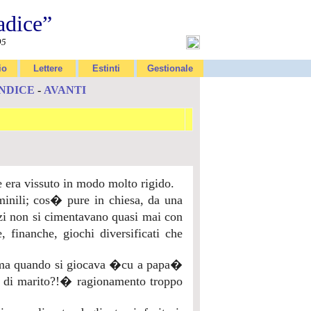
adice”
95
io
Lettere
Estinti
Gestionale
INDICE
-
AVANTI
e era vissuto in modo molto rigido.
minili; cos� pure in chiesa, da una
zzi non si cimentavano quasi mai con
 finanche, giochi diversificati che
amma quando si giocava �cu a papa�
lo di marito?!� ragionamento troppo