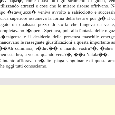
�A papa�, come quasi tutti gli strumenti di gioco, veniva
utilizzando attrezzi e cose che le misere risorse offrivano. N
tipo �stavajuccu� veniva avvolto a salsicciotto e successi
curva superiore assumeva la forma della testa e poi gi� il cor
legato un qualsiasi pezzo di stoffa che fungeva da ve
completavano l�opera. Spettava, poi, alla fantasia delle ragaz
L�esigenza e il desiderio della presenza maschile emerge
mancavano le rassegnate giustificazioni a questa importante a
��Ah cummara, i�duv�� u maritu vostru?�, �ahra 
meu esta hra, u vostru quando vena?�, ��a Natala��.
E intanto affiorava un�altra piaga sanguinante di questa ama
che oggi tutti conosciamo.