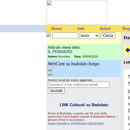
Home
Info
Autori
Biog
Da
Articolo meno letto:
�
IL PENSIERO
Autore:
Anonimo
Data:
30/04/2019
Let
WebCam su badolato borgo
Inserisci email per essere aggiornato
LINK Culturali su Badolato:
Storia di Badolato a partire dai 50 anni della
parrocchia Santi Angeli custodi di Badolato Marina, i
giovani di ieri si raccontano.
www.laradice.it/bibliotecabadolato