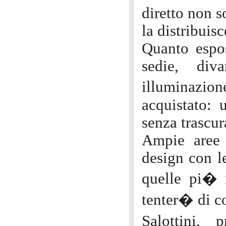
diretto non s
la distribuisc
Quanto espost
sedie, div
illuminazion
acquistato:
senza trascu
Ampie aree 
design con l
quelle pi� r
tenter� di c
Salottini, 