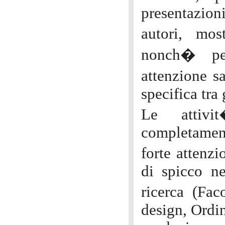
presentazion
autori, mos
nonch� per
attenzione 
specifica tra 
Le attivi
completament
forte attenzi
di spicco ne
ricerca (Fa
design, Ordin