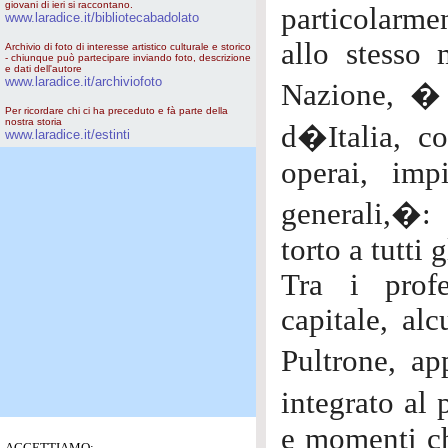
giovani di ieri si raccontano.
particolarme
www.laradice.it/bibliotecabadolato
allo stesso 
Archivio di foto di interesse artistico culturale e storico
- chiunque può partecipare inviando foto, descrizione
e dati dell'autore
www.laradice.it/archiviofoto
Nazione, � 
Per ricordare chi ci ha preceduto e fà parte della
nostra storia
d�Italia, c
www.laradice.it/estinti
operai, impi
generali,�:
torto a tutti g
Tra i profe
capitale, alc
Pultrone, a
integrato al
e momenti ch
ACCETTIAMO: