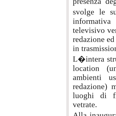
presenza deg
svolge le s
informativa
televisivo ve
redazione ed i
in trasmissio
L�intera stru
location (u
ambienti us
redazione) m
luoghi di f
vetrate.
Alla inaugur