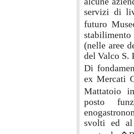
alcune aziend
servizi di li
futuro Museo
stabilimento
(nelle aree 
del Valco S. 
Di fondament
ex Mercati G
Mattatoio 
posto fun
enogastronom
svolti ed a