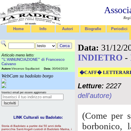
Associ
Regi
Home
Info
Autori
Biografie
Periodici
Data:
31/12/2
INDIETRO
-
Articolo meno letto:
“L’ANNUNCIAZIONE” di Francesco
Caivano
Autore:
Vincenzo Squillacioti
Data:
30/04/2019
�CAFF� LETTERARI
WebCam su badolato borgo
Letture:
2227
Inserisci email per essere aggiornato
dell'autore)
(Come per s
LINK Culturali su Badolato:
borbonico, l
Storia di Badolato a partire dai 50 anni della
parrocchia Santi Angeli custodi di Badolato Marina, i