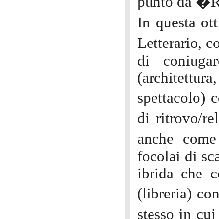
punto da �R
In questa ott
Letterario, 
di coniugar
(architettu
spettacolo) 
di ritrovo/re
anche come
focolai di s
ibrida che c
(libreria) co
stesso in cu