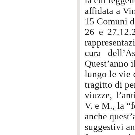
la cui reggen
affidata a Vi
15 Comuni d
26 e 27.12.2
rappresentaz
cura dell’A
Quest’anno il
lungo le vie
tragitto di pe
viuzze, l’an
V. e M., la “
anche quest’a
suggestivi an