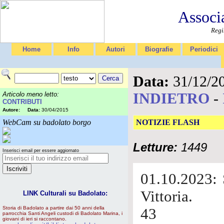
Associ
Regi
Home
Info
Autori
Biografie
Periodici
Data:
31/12/2
INDIETRO
-
Articolo meno letto:
CONTRIBUTI
Autore:
Data:
30/04/2015
WebCam su badolato borgo
NOTIZIE FLASH
Letture:
1449
Inserisci email per essere aggiornato
01.10.2023: 
Vittoria.
LINK Culturali su Badolato:
Storia di Badolato a partire dai 50 anni della
43
parrocchia Santi Angeli custodi di Badolato Marina, i
giovani di ieri si raccontano.