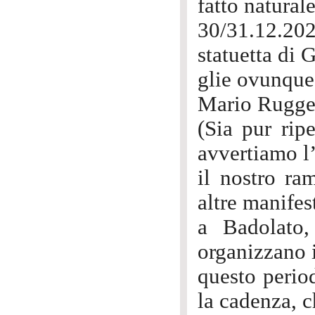
fatto natural
30/31.12.202
statuetta di
glie ovunque 
Mario Rugger
(Sia pur rip
avvertiamo l
il nostro ra
altre manifes
a Badolato,
organizzano i
questo perio
la cadenza, c