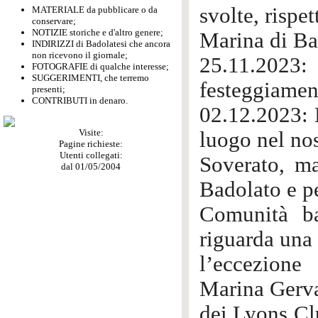
svolte, rispe
MATERIALE da pubblicare o da
conservare;
NOTIZIE storiche e d'altro genere;
Marina di Ba
INDIRIZZI di Badolatesi che ancora
non ricevono il giornale;
25.11.2023
FOTOGRAFIE di qualche interesse;
SUGGERIMENTI, che terremo
festeggiament
presenti;
CONTRIBUTI in denaro.
02.12.2023: 
Visite:
luogo nel no
Pagine richieste:
Utenti collegati:
Soverato, ma
dal 01/05/2004
Badolato e p
Comunità ba
riguarda una
l’eccezione
Marina Gervas
dei Lyons Cl