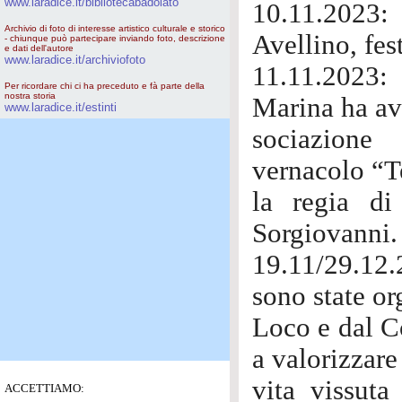
www.laradice.it/bibliotecabadolato
10.11.2023
Archivio di foto di interesse artistico culturale e storico
Avellino, fe
- chiunque può partecipare inviando foto, descrizione
e dati dell'autore
www.laradice.it/archiviofoto
11.11.2023:
Per ricordare chi ci ha preceduto e fà parte della
nostra storia
Marina ha av
www.laradice.it/estinti
sociazione
vernacolo “Te
la regia di
Sorgiovanni.
19.11/29.12.
sono state or
Loco e dal C
a valorizzar
vita vissuta
ACCETTIAMO: