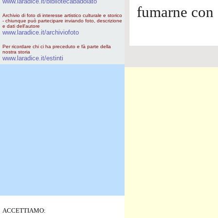
www.laradice.it/bibliotecabadolato
fumarne co
Archivio di foto di interesse artistico culturale e storico
- chiunque può partecipare inviando foto, descrizione
e dati dell'autore
www.laradice.it/archiviofoto
Per ricordare chi ci ha preceduto e fà parte della
nostra storia
www.laradice.it/estinti
ACCETTIAMO: