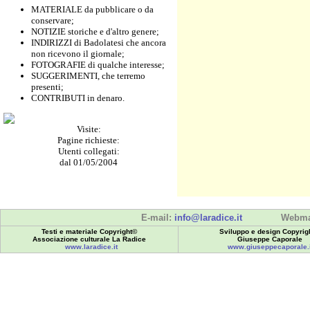
MATERIALE da pubblicare o da
conservare;
NOTIZIE storiche e d'altro genere;
INDIRIZZI di Badolatesi che ancora
non ricevono il giornale;
FOTOGRAFIE di qualche interesse;
SUGGERIMENTI, che terremo
presenti;
CONTRIBUTI in denaro.
Visite:
Pagine richieste:
Utenti collegati:
dal 01/05/2004
E-mail:
info@laradice.it
Webma
Testi e materiale Copyright©
Sviluppo e design Copyrig
Associazione culturale La Radice
Giuseppe Caporale
www.laradice.it
www.giuseppecaporale.i