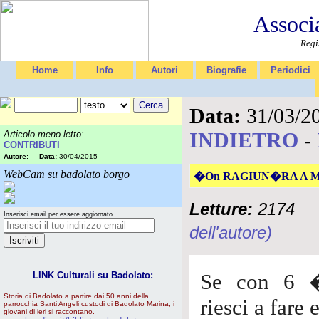
Associ
Regi
Home
Info
Autori
Biografie
Periodici
Data:
31/03/2
INDIETRO
-
Articolo meno letto:
CONTRIBUTI
Autore:
Data:
30/04/2015
WebCam su badolato borgo
�On RAGIUN�RA A M
Letture:
2174
Inserisci email per essere aggiornato
dell'autore)
LINK Culturali su Badolato:
Se con 6 �
Storia di Badolato a partire dai 50 anni della
riesci a fare
parrocchia Santi Angeli custodi di Badolato Marina, i
giovani di ieri si raccontano.