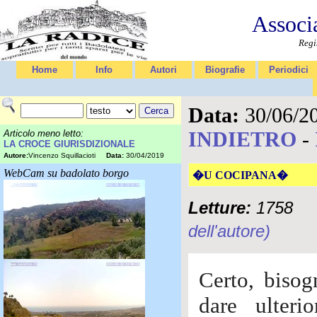
Associ
Regi
Home
Info
Autori
Biografie
Periodici
Data:
30/06/2
INDIETRO
-
Articolo meno letto:
LA CROCE GIURISDIZIONALE
Autore:
Vincenzo Squillacioti
Data:
30/04/2019
WebCam su badolato borgo
�U COCIPANA�
Letture:
1758
dell'autore)
Certo, biso
dare ulteri