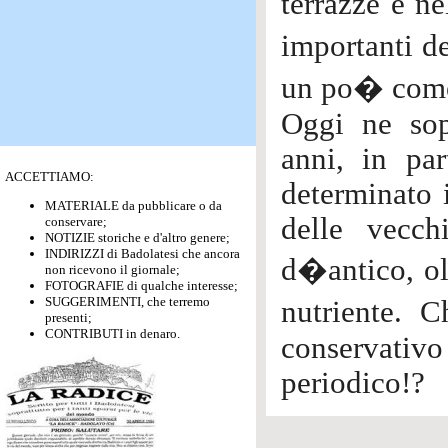
terrazze e n
importanti de
un po� come l
Oggi ne sop
anni, in par
ACCETTIAMO:
determinato i
MATERIALE da pubblicare o da
delle vecch
conservare;
NOTIZIE storiche e d'altro genere;
INDIRIZZI di Badolatesi che ancora
d�antico, ol
non ricevono il giornale;
FOTOGRAFIE di qualche interesse;
SUGGERIMENTI, che terremo
nutriente. 
presenti;
CONTRIBUTI in denaro.
conservati
periodico!?