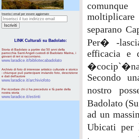
comunque 
moltiplicar
Inserisci email per essere aggiornato
separano Cap
Per� -lasci
LINK Culturali su Badolato:
Storia di Badolato a partire dai 50 anni della
efficacia e
parrocchia Santi Angeli custodi di Badolato Marina, i
giovani di ieri si raccontano.
www.laradice.it/bibliotecabadolato
�cocip`�n
Archivio di foto di interesse artistico culturale e storico
- chiunque può partecipare inviando foto, descrizione
Secondo una
e dati dell'autore
www.laradice.it/archiviofoto
nostro pos
Per ricordare chi ci ha preceduto e fà parte della
nostra storia
www.laradice.it/estinti
Badolato (Su
ad un massim
Ubicati pe