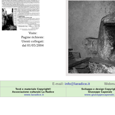
Visite:
Pagine richieste:
Utenti collegati:
dal 01/05/2004
E-mail:
info@laradice.it
Webma
Testi e materiale Copyright©
Sviluppo e design Copyrig
Associazione culturale La Radice
Giuseppe Caporale
www.laradice.it
www.giuseppecaporale.i