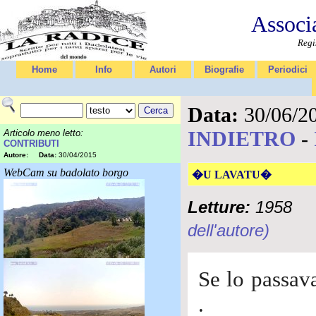
Associ
Regi
Home
Info
Autori
Biografie
Periodici
Data:
30/06/2
INDIETRO
-
Articolo meno letto:
CONTRIBUTI
Autore:
Data:
30/04/2015
WebCam su badolato borgo
�U LAVATU�
Letture:
1958
dell'autore)
Se lo passav
.