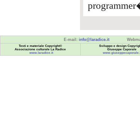
programmer� 
E-mail:
info@laradice.it
Webma
Testi e materiale Copyright©
Sviluppo e design Copyrig
Associazione culturale La Radice
Giuseppe Caporale
www.laradice.it
www.giuseppecaporale.i