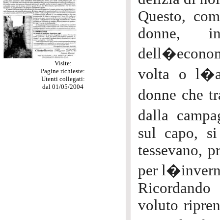
Questo, come
donne, inf
dell�economi
Visite:
volta o l�al
Pagine richieste:
Utenti collegati:
dal 01/05/2004
donne che tr
dalla campa
sul capo, si
tessevano, p
per l�invern
Ricordando 
voluto ripren