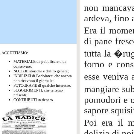
non mancava 
ardeva, fino 
Era il mome
di pane fresc
tutta la �ru
ACCETTIAMO:
MATERIALE da pubblicare o da
forno e cons
conservare;
NOTIZIE storiche e d'altro genere;
esse veniva
INDIRIZZI di Badolatesi che ancora
non ricevono il giornale;
FOTOGRAFIE di qualche interesse;
mangiare subi
SUGGERIMENTI, che terremo
presenti;
pomodori e or
CONTRIBUTI in denaro.
sapore squisi
Poi era il 
delizia di no