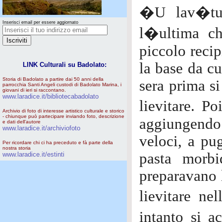
�U lav�tu�
Inserisci email per essere aggiornato
l�ultima ch
piccolo recip
la base da cu
LINK Culturali su Badolato:
Storia di Badolato a partire dai 50 anni della
sera prima si
parrocchia Santi Angeli custodi di Badolato Marina, i
giovani di ieri si raccontano.
www.laradice.it/bibliotecabadolato
lievitare. P
Archivio di foto di interesse artistico culturale e storico
- chiunque può partecipare inviando foto, descrizione
aggiungendo
e dati dell'autore
www.laradice.it/archiviofoto
veloci, a pu
Per ricordare chi ci ha preceduto e fà parte della
nostra storia
pasta morb
www.laradice.it/estinti
preparavano 
lievitare n
intanto si 