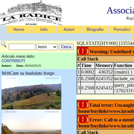
Associ
Regi
Home
Info
Autori
Biografie
Periodici
SQLSTATE[HY000] [335544721]
( ! )
Warning: Undefined va
Articolo meno letto:
Call Stack
CONTRIBUTI
#
Time
Memory
Function
Autore:
Data:
30/04/2015
1
0.0002
436352
{main}( )
WebCam su badolato borgo
2
0.2568
6245352
include_o
query_pd
3
0.2568
6245432
\'2702331\'
( ! )
Fatal error: Uncaught 
/home/buylinke/www.laradic
( ! )
Error: Call to a membe
/home/buylinke/www.laradic
Call Stack