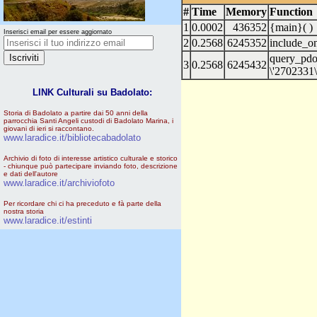
#
Time
Memory
Function
1
0.0002
436352
{main}( )
Inserisci email per essere aggiornato
2
0.2568
6245352
include_o
query_pd
3
0.2568
6245432
\'2702331\'
LINK Culturali su Badolato:
Storia di Badolato a partire dai 50 anni della
parrocchia Santi Angeli custodi di Badolato Marina, i
giovani di ieri si raccontano.
www.laradice.it/bibliotecabadolato
Archivio di foto di interesse artistico culturale e storico
- chiunque può partecipare inviando foto, descrizione
e dati dell'autore
www.laradice.it/archiviofoto
Per ricordare chi ci ha preceduto e fà parte della
nostra storia
www.laradice.it/estinti