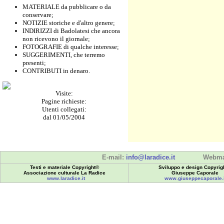
MATERIALE da pubblicare o da
conservare;
NOTIZIE storiche e d'altro genere;
INDIRIZZI di Badolatesi che ancora
non ricevono il giornale;
FOTOGRAFIE di qualche interesse;
SUGGERIMENTI, che terremo
presenti;
CONTRIBUTI in denaro.
Visite:
Pagine richieste:
Utenti collegati:
dal 01/05/2004
E-mail:
info@laradice.it
Webma
Testi e materiale Copyright©
Sviluppo e design Copyrig
Associazione culturale La Radice
Giuseppe Caporale
www.laradice.it
www.giuseppecaporale.i