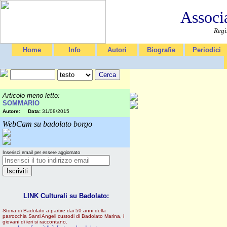
Associ
Regi
Home
Info
Autori
Biografie
Periodici
Articolo meno letto:
SOMMARIO
Autore:
Data:
31/08/2015
WebCam su badolato borgo
Inserisci email per essere aggiornato
LINK Culturali su Badolato:
Storia di Badolato a partire dai 50 anni della
parrocchia Santi Angeli custodi di Badolato Marina, i
giovani di ieri si raccontano.