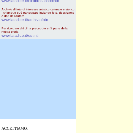
www.laradice.it/bibliotecabadolato
Archivio di foto di interesse artistico culturale e storico
- chiunque può partecipare inviando foto, descrizione
e dati dell'autore
www.laradice.it/archiviofoto
Per ricordare chi ci ha preceduto e fà parte della
nostra storia
www.laradice.it/estinti
ACCETTIAMO: