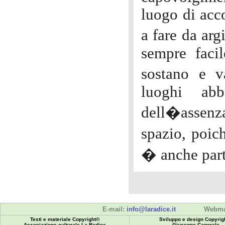
luogo di acco
a fare da arg
sempre faci
sostano e 
luoghi abb
dell�assenz
spazio, poi
� anche part
E-mail:
info@laradice.it
Webma
Testi e materiale Copyright©
Sviluppo e design Copyrig
Associazione culturale La Radice
Giuseppe Caporale