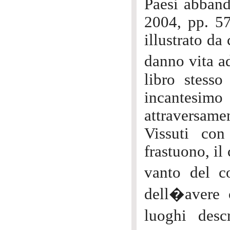
Paesi abband
2004, pp. 57
illustrato da
danno vita ad
libro stesso
incantesi
attraversamen
Vissuti con
frastuono, il
vanto del c
dell�avere c
luoghi desc