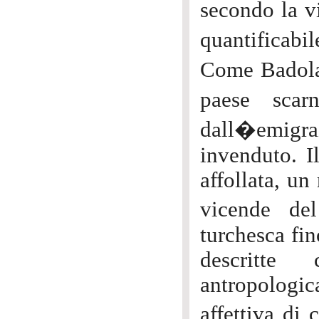
secondo la 
quantificabi
Come Badolat
paese scarn
dall�emigr
invenduto. I
affollata, u
vicende del
turchesca fin
descritte 
antropologi
affettiva di