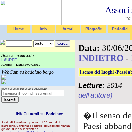
Associ
Regi
Home
Info
Autori
Biografie
Periodici
Data:
30/06/2
INDIETRO
-
Articolo meno letto:
LAUREE
Autore:
Data:
30/04/2019
WebCam su badolato borgo
l senso dei luoghi -Paesi 
Letture:
2014
Inserisci email per essere aggiornato
dell'autore)
�Il senso d
LINK Culturali su Badolato:
Storia di Badolato a partire dai 50 anni della
Paesi abband
parrocchia Santi Angeli custodi di Badolato Marina, i
giovani di ieri si raccontano.