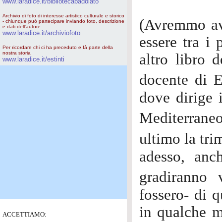
www.laradice.it/bibliotecabadolato
Archivio di foto di interesse artistico culturale e storico
(Avremmo avu
- chiunque può partecipare inviando foto, descrizione
e dati dell'autore
www.laradice.it/archiviofoto
essere tra i
Per ricordare chi ci ha preceduto e fà parte della
nostra storia
altro libro 
www.laradice.it/estinti
docente di E
dove dirige 
Mediterrane
ultimo la tri
adesso, anch
gradiranno
fossero- di 
in qualche m
ACCETTIAMO: