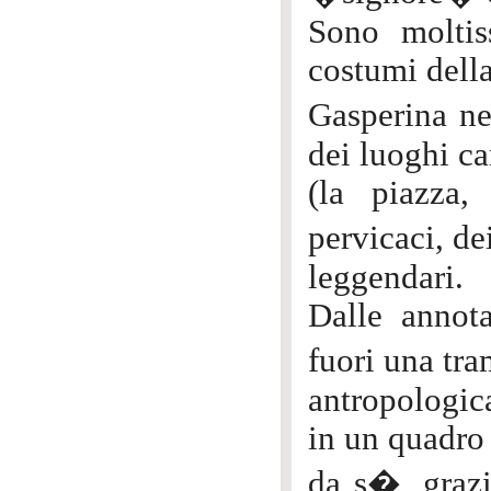
Sono moltis
costumi della
Gasperina nel
dei luoghi ca
(la piazza,
pervicaci, d
leggendari.
Dalle annota
fuori una tra
antropologica
in un quadro 
da s�, grazi