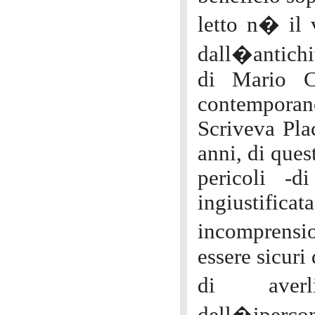
letto n� il 
dall�antichi
di Mario Ca
contemporane
Scriveva Pla
anni, di ques
pericoli -d
ingiustificat
incomprensio
essere sicuri
di aver