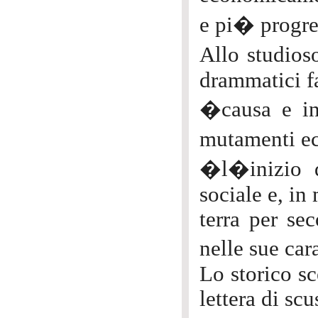
e pi� progre
Allo studioso
drammatici fa
�causa e ini
mutamenti ec
�l�inizio d
sociale e, i
terra per se
nelle sue car
Lo storico s
lettera di sc