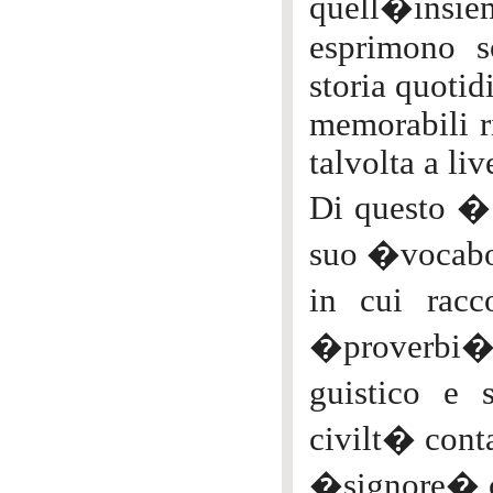
quell�insieme
esprimono so
storia quotid
memorabili r
talvolta a liv
Di questo � u
suo �vocab
in cui rac
�proverbi�ch
guistico e
civilt� cont
�signore� c