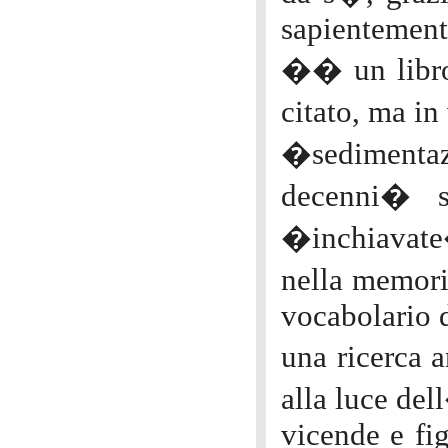
sapientemente
�� un libro 
citato, ma in
�sediment
decenni� su
�inchiavat
nella memori
vocabolario d
una ricerca 
alla luce del
vicende e fig