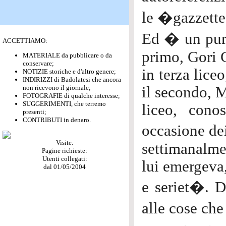
le �gazzette�
Ed � un puro
ACCETTIAMO:
primo, Gori 
MATERIALE da pubblicare o da
conservare;
in terza liceo
NOTIZIE storiche e d'altro genere;
INDIRIZZI di Badolatesi che ancora
non ricevono il giornale;
il secondo, M
FOTOGRAFIE di qualche interesse;
SUGGERIMENTI, che terremo
liceo, cono
presenti;
CONTRIBUTI in denaro.
occasione de
Visite:
settimanalmen
Pagine richieste:
Utenti collegati:
lui emergeva,
dal 01/05/2004
e seriet�. D
alle cose ch