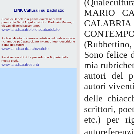
(Qualecultur
MARIO CA
LINK Culturali su Badolato:
Storia di Badolato a partire dai 50 anni della
CALABRIA
parrocchia Santi Angeli custodi di Badolato Marina, i
giovani di ieri si raccontano.
www.laradice.it/bibliotecabadolato
CONTEMPOR
Archivio di foto di interesse artistico culturale e storico
(Rubbettino,
- chiunque può partecipare inviando foto, descrizione
e dati dell'autore
www.laradice.it/archiviofoto
Sono felice d
Per ricordare chi ci ha preceduto e fà parte della
nostra storia
mia rubrichett
www.laradice.it/estinti
autori del p
autori vivent
delle chiac
scrittori, poe
etc.) per r
autoreferenzi