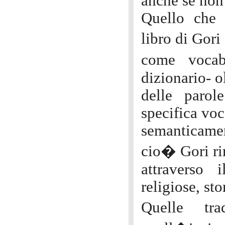
anche se non
Quello che 
libro di Gori
come vocab
dizionario- ol
delle parol
specifica voc
semanticamen
cio� Gori ri
attraverso 
religiose, sto
Quelle tra