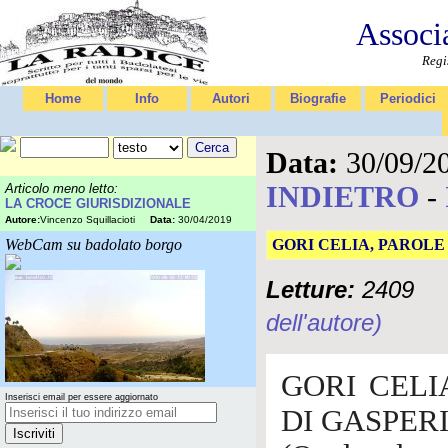
Associ
Regi
Home
Info
Autori
Biografie
Periodici
Data:
30/09/2
INDIETRO
-
Articolo meno letto:
LA CROCE GIURISDIZIONALE
Autore:
Vincenzo Squillacioti
Data:
30/04/2019
WebCam su badolato borgo
GORI CELIA, PAROLE
Letture:
2409
dell'autore)
GORI CELI
Inserisci email per essere aggiornato
DI GASPER