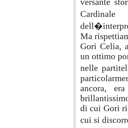
versante sto
Cardinale
dell�interpr
Ma rispettia
Gori Celia, 
un ottimo por
nelle partit
particolarmen
ancora, era
brillantissi
di cui Gori r
cui si disco