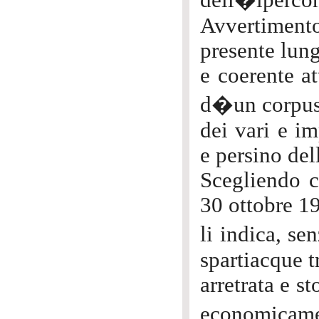
dell�ipercon
Avvertiment
presente lung
e coerente at
d�un corpus 
dei vari e imp
e persino del
Scegliendo c
30 ottobre 1
li indica, s
spartiacque t
arretrata e s
economicame