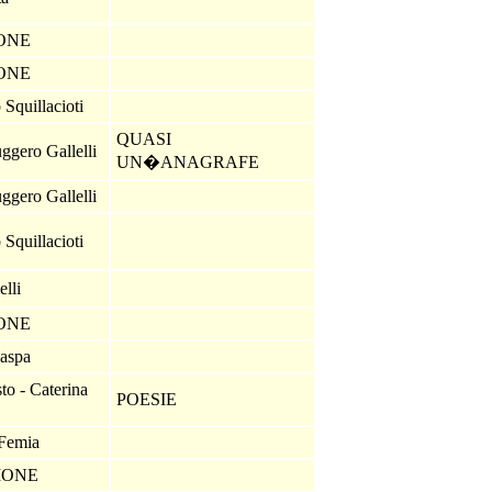
IONE
IONE
 Squillacioti
QUASI
ggero Gallelli
UN�ANAGRAFE
ggero Gallelli
 Squillacioti
elli
IONE
Raspa
to - Caterina
POESIE
 Femia
IONE