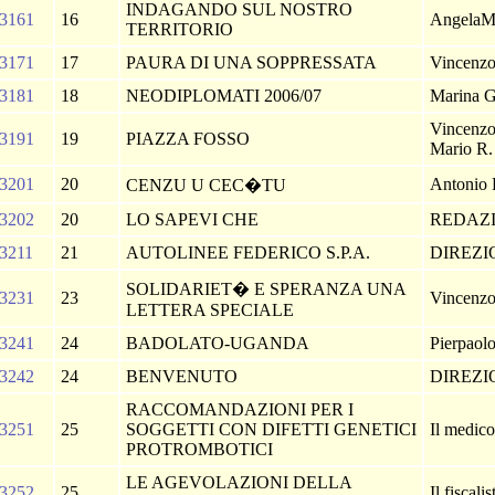
INDAGANDO SUL NOSTRO
3161
16
AngelaM
TERRITORIO
3171
17
PAURA DI UNA SOPPRESSATA
Vincenzo
3181
18
NEODIPLOMATI 2006/07
Marina G
Vincenzo 
3191
19
PIAZZA FOSSO
Mario R. 
3201
20
Antonio 
CENZU U CEC�TU
3202
20
LO SAPEVI CHE
REDAZ
3211
21
AUTOLINEE FEDERICO S.P.A.
DIREZ
SOLIDARIET� E SPERANZA UNA
3231
23
Vincenzo
LETTERA SPECIALE
3241
24
BADOLATO-UGANDA
Pierpaol
3242
24
BENVENUTO
DIREZ
RACCOMANDAZIONI PER I
3251
25
SOGGETTI CON DIFETTI GENETICI
Il medic
PROTROMBOTICI
LE AGEVOLAZIONI DELLA
3252
25
Il fiscali