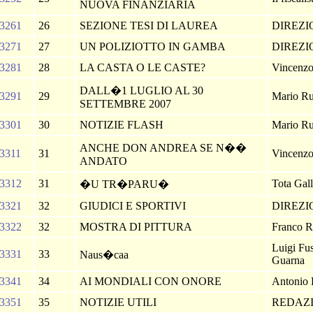
NUOVA FINANZIARIA
3261
26
SEZIONE TESI DI LAUREA
DIREZ
3271
27
UN POLIZIOTTO IN GAMBA
DIREZ
3281
28
LA CASTA O LE CASTE?
Vincenzo
DALL�1 LUGLIO AL 30
3291
29
Mario Ru
SETTEMBRE 2007
3301
30
NOTIZIE FLASH
Mario Ru
ANCHE DON ANDREA SE N��
3311
31
Vincenzo
ANDATO
3312
31
Tota Gall
�U TR�PARU�
3321
32
GIUDICI E SPORTIVI
DIREZ
3322
32
MOSTRA DI PITTURA
Franco 
Luigi Fus
3331
33
Naus�caa
Guarna
3341
34
AI MONDIALI CON ONORE
Antonio
3351
35
NOTIZIE UTILI
REDAZ