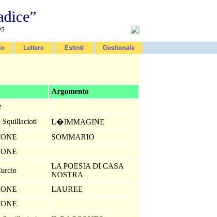
adice”
95
io
Lettere
Estinti
Gestionale
Argomento
e
 Squillacioti
L�IMMAGINE
IONE
SOMMARIO
IONE
LA POESIA DI CASA
Curcio
NOSTRA
IONE
LAUREE
IONE