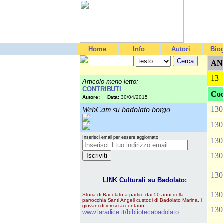
Home
Info
Autori
Biog
AN
13
Articolo meno letto:
CONTRIBUTI
Cod
Autore:
Data:
30/04/2015
130
WebCam su badolato borgo
130
Inserisci email per essere aggiornato
130
130
130
LINK Culturali su Badolato:
130
Storia di Badolato a partire dai 50 anni della
parrocchia Santi Angeli custodi di Badolato Marina, i
giovani di ieri si raccontano.
130
www.laradice.it/bibliotecabadolato