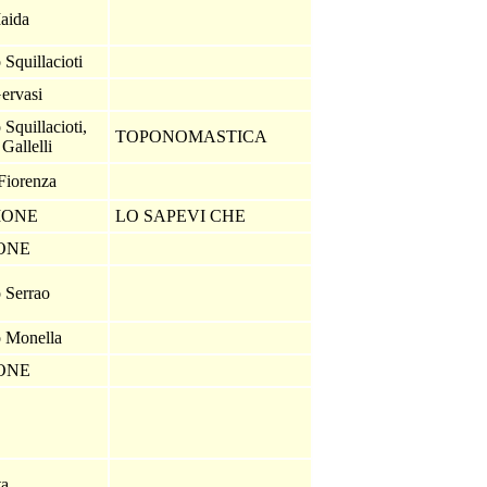
aida
 Squillacioti
ervasi
Squillacioti,
TOPONOMASTICA
Gallelli
Fiorenza
IONE
LO SAPEVI CHE
IONE
 Serrao
o Monella
IONE
o
sta