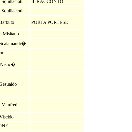
 Squillacioti
IL RACCONTO
 Squillacioti
 Barbuto
PORTA PORTESE
o Misitano
 Scalamandr�
lor
 Nistic�
 Gesualdo
o Manfredi
Viscido
IONE