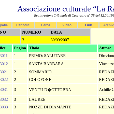
Associazione culturale “La R
Registrazione Tribunale di Catanzaro n° 38 del 12.04.19
rafie
Periodici
Cerca
Video
Link
Archiv
NO
NUMERO
DATA
3
30/09/2007
ice
Pagina
Titolo
Autore
3011
1
PRIMO: SALUTARE
Direzion
3012
1
SANTA BARBARA
Vincenzo
3021
2
SOMMARIO
REDAZ
3022
2
COLOFONE
REDAZ
3031
3
Achille 
VENTU D�OTTOBRA
3032
3
LAUREE
REDAZ
3033
3
NOZZE DI DIAMANTE
REDAZ