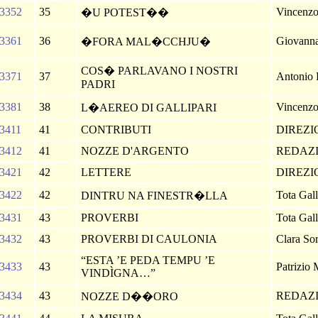
3352
35
Vincenzo
�U POTEST��
3361
36
Giovann
�FORA MAL�CCHJU�
COS� PARLAVANO I NOSTRI
3371
37
Antonio
PADRI
3381
38
Vincenzo
L�AEREO DI GALLIPARI
3411
41
CONTRIBUTI
DIREZ
3412
41
NOZZE D'ARGENTO
REDAZ
3421
42
LETTERE
DIREZ
3422
42
Tota Gall
DINTRU NA FINESTR�LLA
3431
43
PROVERBI
Tota Gall
3432
43
PROVERBI DI CAULONIA
Clara So
“ESTA ’E PEDA TEMPU ’E
3433
43
Patrizio
VINDÌGNA…”
3434
43
REDAZ
NOZZE D��ORO