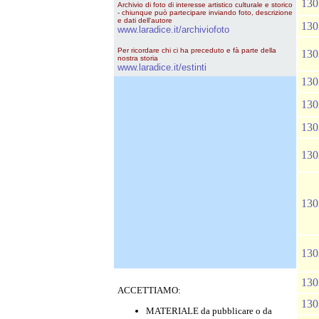
130
Archivio di foto di interesse artistico culturale e storico
- chiunque può partecipare inviando foto, descrizione
e dati dell'autore
130
www.laradice.it/archiviofoto
Per ricordare chi ci ha preceduto e fà parte della
130
nostra storia
www.laradice.it/estinti
130
130
130
130
130
130
130
ACCETTIAMO:
130
MATERIALE da pubblicare o da