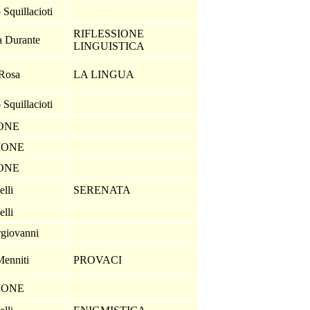
 Squillacioti
RIFLESSIONE
a Durante
LINGUISTICA
 Rosa
LA LINGUA
 Squillacioti
IONE
IONE
IONE
elli
SERENATA
elli
rgiovanni
 Menniti
PROVACI
IONE