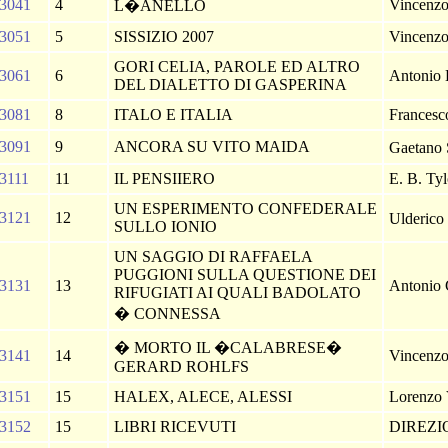
3041
4
Vincenzo
L�ANELLO
3051
5
SISSIZIO 2007
Vincenzo
GORI CELIA, PAROLE ED ALTRO
3061
6
Antonio
DEL DIALETTO DI GASPERINA
3081
8
ITALO E ITALIA
Francesc
3091
9
ANCORA SU VITO MAIDA
Gaetano
3111
11
IL PENSIIERO
E. B. Ty
UN ESPERIMENTO CONFEDERALE
3121
12
Ulderico
SULLO IONIO
UN SAGGIO DI RAFFAELA
PUGGIONI SULLA QUESTIONE DEI
3131
13
Antonio
RIFUGIATI AI QUALI BADOLATO
� CONNESSA
� MORTO IL �CALABRESE�
3141
14
Vincenz
GERARD ROHLFS
3151
15
HALEX, ALECE, ALESSI
Lorenzo 
3152
15
LIBRI RICEVUTI
DIREZ