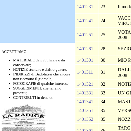
1401231
23
Il mod
VACC
1401241
24
VIRU
VOTAZ
1401251
25
2008
1401281
28
SEZI
ACCETTIAMO:
1401301
30
MIO 
MATERIALE da pubblicare o da
conservare;
NOTIZIE storiche e d'altro genere;
DALL
1401311
31
INDIRIZZI di Badolatesi che ancora
2008
non ricevono il giornale;
FOTOGRAFIE di qualche interesse;
1401321
32
NOTI
SUGGERIMENTI, che terremo
1401331
33
UN G
presenti;
CONTRIBUTI in denaro.
1401341
34
MAST
1401351
35
VERS
1401352
35
NOZZ
TARGA
1401361
36