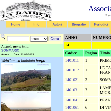
Associ
Regi
Home
Info
Autori
Biografie
Periodici
ANNO
NUMER
14
1
Articolo meno letto:
SOMMARIO
Codice
Pagina
Titolo
Autore:
Data:
31/08/2015
1401011
1
PRIM
WebCam su badolato borgo
LE T
1401012
1
FRAN
1401021
2
SOM
LAME
1401031
3
MIG
1401041
4
PRAN
1401061
6
DI V