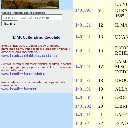
LA N
1401091
9
DI B
Inserisci email per essere aggiornato
1665
1401121
12
IL M
1401131
13
UNA 
LINK Culturali su Badolato:
Storia di Badolato a partire dai 50 anni della
RICO
parrocchia Santi Angeli custodi di Badolato Marina, i
1401151
15
giovani di ieri si raccontano.
ROHL
www.laradice.it/bibliotecabadolato
LA M
Archivio di foto di interesse artistico culturale e storico
1401171
17
MISC
- chiunque può partecipare inviando foto, descrizione
e dati dell'autore
INEDI
www.laradice.it/archiviofoto
1401181
18
DROG
Per ricordare chi ci ha preceduto e fà parte della
nostra storia
1401191
19
ALL
www.laradice.it/estinti
1401201
20
LEGG
1401202
20
LIBRI
1401211
21
LA C
1401221
22
IN N