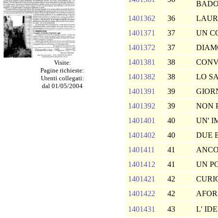
BADO
1401362
36
LAU
1401371
37
UN C
1401372
37
DIAM
1401381
38
CONV
Visite:
Pagine richieste:
1401382
38
LO SA
Utenti collegati:
dal 01/05/2004
1401391
39
GIOR
1401392
39
NON P
1401401
40
UN' 
1401402
40
DUE B
1401411
41
ANCO
1401412
41
UN PO
1401421
42
CURI
1401422
42
AFOR
1401431
43
L' ID