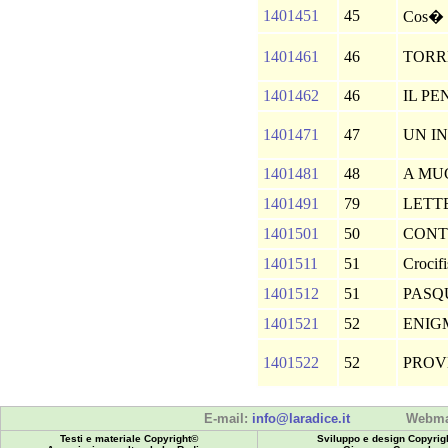
1401451
45
Cos� p
1401461
46
TORR
1401462
46
IL P
1401471
47
UN I
1401481
48
A MU
1401491
79
LETT
1401501
50
CONT
1401511
51
Crocif
1401512
51
PASQ
1401521
52
ENIG
1401522
52
PROV
E-mail:
info@laradice.it
Webma
Testi e materiale Copyright©
Sviluppo e design Copyrig