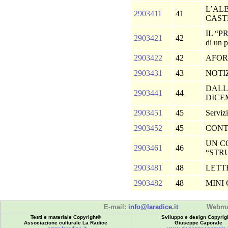
L’AL
2903411
41
CAST
IL “P
2903421
42
di un p
2903422
42
AFOR
2903431
43
NOTI
DALL
2903441
44
DICE
2903451
45
Serviz
2903452
45
CONT
UN C
2903461
46
“STR
2903481
48
LETT
2903482
48
MINI
E-mail:
info@laradice.it
Webma
Testi e materiale Copyright©
Sviluppo e design Copyrig
Associazione culturale La Radice
Giuseppe Caporale