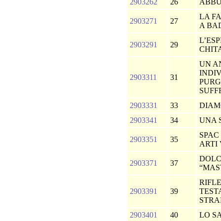
2903262
26
ABB
LA F
2903271
27
A BA
L’ES
2903291
29
CHIT
UN A
INDI
2903311
31
PURG
SUFF
2903331
33
DIAM
2903341
34
UNA 
SPAC 
2903351
35
ARTI
DOLC
2903371
37
“MAS
RIFLE
2903391
39
TEST
STR
2903401
40
LO S