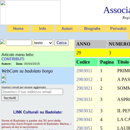
Associ
Regi
Home
Info
Autori
Biografie
Periodici
ANNO
NUMER
29
3
Articolo meno letto:
CONTRIBUTI
Codice
Pagina
Titolo
Autore:
Data:
30/04/2015
2903011
1
PRIM
WebCam su badolato borgo
2903012
1
A PA
2903021
2
SOM
Inserisci email per essere aggiornato
2903031
3
ASP
2903032
3
IL P
LINK Culturali su Badolato:
2903041
4
LA C
Storia di Badolato a partire dai 50 anni della
parrocchia Santi Angeli custodi di Badolato Marina, i
giovani di ieri si raccontano.
2903051
5
LAU