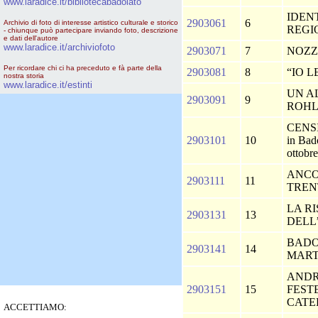
www.laradice.it/bibliotecabadolato
IDEN
2903061
6
Archivio di foto di interesse artistico culturale e storico
REGI
- chiunque può partecipare inviando foto, descrizione
e dati dell'autore
www.laradice.it/archiviofoto
2903071
7
NOZZ
Per ricordare chi ci ha preceduto e fà parte della
2903081
8
“IO 
nostra storia
www.laradice.it/estinti
UN A
2903091
9
ROH
CENSI
2903101
10
in Bado
ottobr
ANCO
2903111
11
TREN
LA R
2903131
13
DELL
BADO
2903141
14
MART
ANDR
2903151
15
FEST
CATE
ACCETTIAMO: