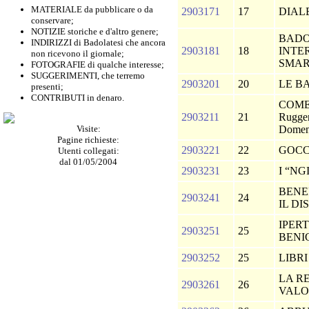
MATERIALE da pubblicare o da
2903171
17
DIAL
conservare;
NOTIZIE storiche e d'altro genere;
BADO
INDIRIZZI di Badolatesi che ancora
2903181
18
INTE
non ricevono il giornale;
SMAR
FOTOGRAFIE di qualche interesse;
SUGGERIMENTI, che terremo
2903201
20
LE B
presenti;
CONTRIBUTI in denaro.
COME
2903211
21
Rugger
Visite:
Domeni
Pagine richieste:
2903221
22
GOCC
Utenti collegati:
dal 01/05/2004
2903231
23
I “NG
BENEF
2903241
24
IL DI
IPER
2903251
25
BEN
2903252
25
LIBR
LA RE
2903261
26
VAL