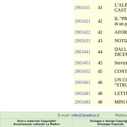
L’AL
2903411
41
CAST
IL “P
2903421
42
di un p
2903422
42
AFOR
2903431
43
NOTI
DALL
2903441
44
DICE
2903451
45
Serviz
2903452
45
CONT
UN C
2903461
46
“STR
2903481
48
LETT
2903482
48
MINI
E-mail:
info@laradice.it
Webma
Testi e materiale Copyright©
Sviluppo e design Copyrig
Associazione culturale La Radice
Giuseppe Caporale