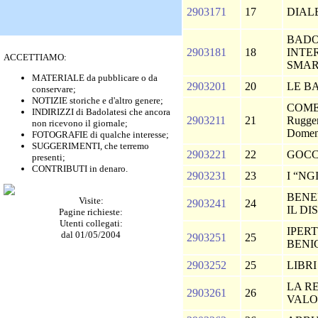
2903171
17
DIAL
BADO
2903181
18
INTE
ACCETTIAMO:
SMAR
MATERIALE da pubblicare o da
2903201
20
LE B
conservare;
NOTIZIE storiche e d'altro genere;
COME
INDIRIZZI di Badolatesi che ancora
2903211
21
Rugger
non ricevono il giornale;
Domeni
FOTOGRAFIE di qualche interesse;
SUGGERIMENTI, che terremo
2903221
22
GOCC
presenti;
CONTRIBUTI in denaro.
2903231
23
I “NG
BENEF
Visite:
2903241
24
IL DI
Pagine richieste:
Utenti collegati:
IPER
dal 01/05/2004
2903251
25
BEN
2903252
25
LIBR
LA RE
2903261
26
VAL