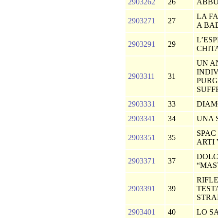
2903262
26
ABB
LA F
2903271
27
A BA
L’ES
2903291
29
CHIT
UN A
INDI
2903311
31
PURG
SUFF
2903331
33
DIAM
2903341
34
UNA 
SPAC 
2903351
35
ARTI
DOLC
2903371
37
“MAS
RIFLE
2903391
39
TEST
STR
2903401
40
LO S