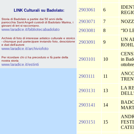
IDEN
2903061
6
LINK Culturali su Badolato:
REGI
Storia di Badolato a partire dai 50 anni della
2903071
7
NOZZ
parrocchia Santi Angeli custodi di Badolato Marina, i
giovani di ieri si raccontano.
www.laradice.it/bibliotecabadolato
2903081
8
“IO 
Archivio di foto di interesse artistico culturale e storico
UN A
2903091
9
- chiunque può partecipare inviando foto, descrizione
ROH
e dati dell'autore
www.laradice.it/archiviofoto
CENSI
Per ricordare chi ci ha preceduto e fà parte della
2903101
10
in Bado
nostra storia
ottobr
www.laradice.it/estinti
ANCO
2903111
11
TREN
LA R
2903131
13
DELL
BADO
2903141
14
MART
ANDR
2903151
15
FEST
CATE