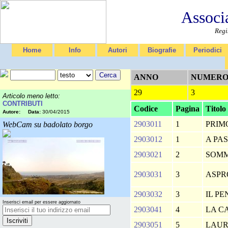
Associ
Regi
Home
Info
Autori
Biografie
Periodici
ANNO
NUMER
29
3
Articolo meno letto:
CONTRIBUTI
Codice
Pagina
Titolo
Autore:
Data:
30/04/2015
2903011
1
PRIM
WebCam su badolato borgo
2903012
1
A PA
2903021
2
SOM
2903031
3
ASP
2903032
3
IL P
Inserisci email per essere aggiornato
2903041
4
LA C
2903051
5
LAU