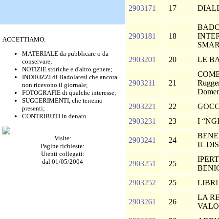
2903171
17
DIAL
BADO
2903181
18
INTE
ACCETTIAMO:
SMAR
MATERIALE da pubblicare o da
2903201
20
LE B
conservare;
NOTIZIE storiche e d'altro genere;
COME
INDIRIZZI di Badolatesi che ancora
2903211
21
Rugger
non ricevono il giornale;
Domeni
FOTOGRAFIE di qualche interesse;
SUGGERIMENTI, che terremo
2903221
22
GOCC
presenti;
CONTRIBUTI in denaro.
2903231
23
I “NG
BENEF
Visite:
2903241
24
IL DI
Pagine richieste:
Utenti collegati:
IPER
dal 01/05/2004
2903251
25
BEN
2903252
25
LIBR
LA RE
2903261
26
VAL