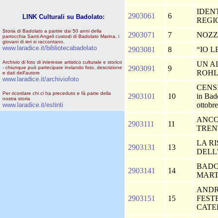
IDEN
2903061
6
LINK Culturali su Badolato:
REGI
Storia di Badolato a partire dai 50 anni della
2903071
7
NOZZ
parrocchia Santi Angeli custodi di Badolato Marina, i
giovani di ieri si raccontano.
www.laradice.it/bibliotecabadolato
2903081
8
“IO 
Archivio di foto di interesse artistico culturale e storico
UN A
2903091
9
- chiunque può partecipare inviando foto, descrizione
ROH
e dati dell'autore
www.laradice.it/archiviofoto
CENSI
Per ricordare chi ci ha preceduto e fà parte della
2903101
10
in Bado
nostra storia
ottobr
www.laradice.it/estinti
ANCO
2903111
11
TREN
LA R
2903131
13
DELL
BADO
2903141
14
MART
ANDR
2903151
15
FEST
CATE