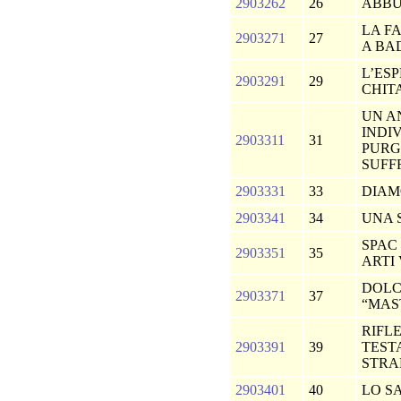
2903262
26
ABB
LA F
2903271
27
A BA
L’ES
2903291
29
CHIT
UN A
INDI
2903311
31
PURG
SUFF
2903331
33
DIAM
2903341
34
UNA 
SPAC 
2903351
35
ARTI
DOLC
2903371
37
“MAS
RIFLE
2903391
39
TEST
STR
2903401
40
LO S