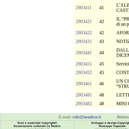
L’AL
2903411
41
CAST
IL “P
2903421
42
di un p
2903422
42
AFOR
2903431
43
NOTI
DALL
2903441
44
DICE
2903451
45
Serviz
2903452
45
CONT
UN C
2903461
46
“STR
2903481
48
LETT
2903482
48
MINI
E-mail:
info@laradice.it
Webma
Testi e materiale Copyright©
Sviluppo e design Copyrig
Associazione culturale La Radice
Giuseppe Caporale