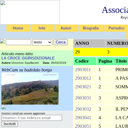
Associ
Regi
Home
Info
Autori
Biografie
Periodici
ANNO
NUMER
29
3
Articolo meno letto:
LA CROCE GIURISDIZIONALE
Codice
Pagina
Titolo
Autore:
Vincenzo Squillacioti
Data:
30/04/2019
2903011
1
PRIM
WebCam su badolato borgo
2903012
1
A PA
2903021
2
SOM
2903031
3
ASP
2903032
3
IL P
Inserisci email per essere aggiornato
2903041
4
LA C
2903051
5
LAU