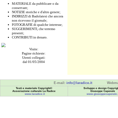
MATERIALE da pubblicare o da
conservare;
NOTIZIE storiche e d'altro genere;
INDIRIZZI di Badolatesi che ancora
non ricevono il giornale;
FOTOGRAFIE di qualche interesse;
SUGGERIMENTI, che terremo
presenti;
CONTRIBUTI in denaro.
Visite:
Pagine richieste:
Utenti collegati:
dal 01/05/2004
E-mail:
info@laradice.it
Webma
Testi e materiale Copyright©
Sviluppo e design Copyrig
Associazione culturale La Radice
Giuseppe Caporale
www.laradice.it
www.giuseppecaporale.i