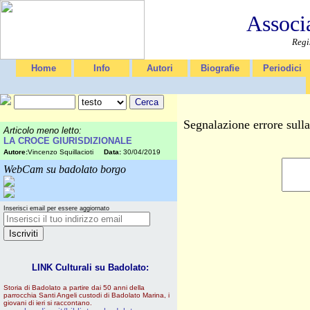
Associ
Regi
Home
Info
Autori
Biografie
Periodici
Segnalazione errore sull
Articolo meno letto:
LA CROCE GIURISDIZIONALE
Autore:
Vincenzo Squillacioti
Data:
30/04/2019
WebCam su badolato borgo
Inserisci email per essere aggiornato
LINK Culturali su Badolato:
Storia di Badolato a partire dai 50 anni della
parrocchia Santi Angeli custodi di Badolato Marina, i
giovani di ieri si raccontano.