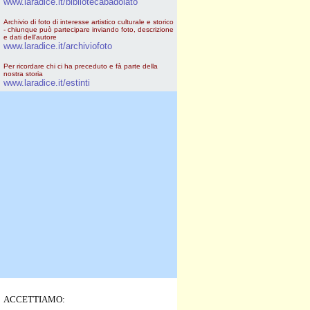
www.laradice.it/bibliotecabadolato
Archivio di foto di interesse artistico culturale e storico
- chiunque può partecipare inviando foto, descrizione
e dati dell'autore
www.laradice.it/archiviofoto
Per ricordare chi ci ha preceduto e fà parte della
nostra storia
www.laradice.it/estinti
ACCETTIAMO: