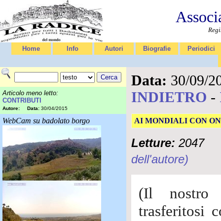
Associ
Regi
Home
Info
Autori
Biografie
Periodici
Data:
30/09/2
INDIETRO
-
Articolo meno letto:
CONTRIBUTI
Autore:
Data:
30/04/2015
WebCam su badolato borgo
AI MONDIALI CON O
Letture:
2047
dell'autore)
(Il nostro
trasferitosi 