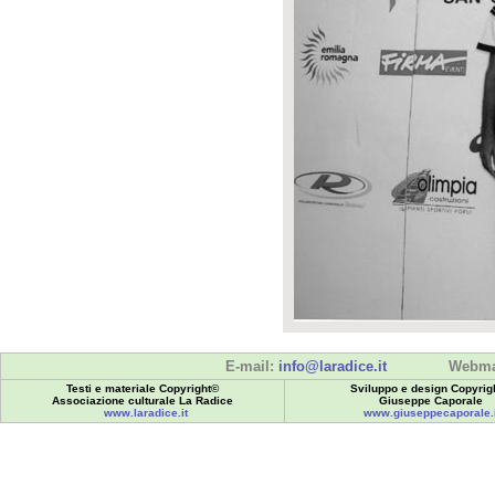
E-mail:
info@laradice.it
Webma
Testi e materiale Copyright©
Sviluppo e design Copyrig
Associazione culturale La Radice
Giuseppe Caporale
www.laradice.it
www.giuseppecaporale.i