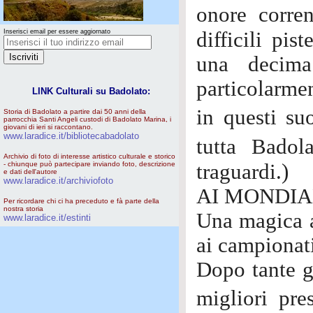
onore corr
Inserisci email per essere aggiornato
difficili pi
una decima
particolarmen
LINK Culturali su Badolato:
in questi s
Storia di Badolato a partire dai 50 anni della
parrocchia Santi Angeli custodi di Badolato Marina, i
giovani di ieri si raccontano.
www.laradice.it/bibliotecabadolato
tutta Badol
Archivio di foto di interesse artistico culturale e storico
- chiunque può partecipare inviando foto, descrizione
traguardi.)
e dati dell'autore
www.laradice.it/archiviofoto
AI MONDIA
Per ricordare chi ci ha preceduto e fà parte della
nostra storia
Una magica a
www.laradice.it/estinti
ai campionat
Dopo tante g
migliori pre