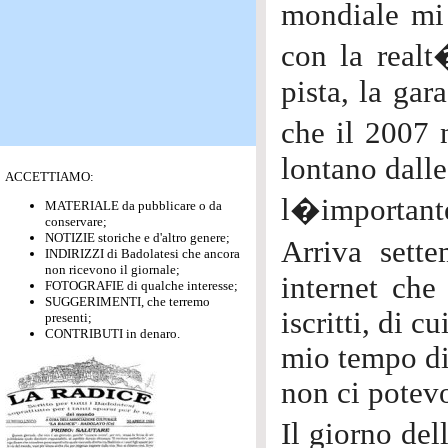
mondiale mi 
con la realt
pista, la ga
che il 2007 
lontano dalle
ACCETTIAMO:
l�importante
MATERIALE da pubblicare o da
conservare;
NOTIZIE storiche e d'altro genere;
Arriva sett
INDIRIZZI di Badolatesi che ancora
non ricevono il giornale;
internet che
FOTOGRAFIE di qualche interesse;
SUGGERIMENTI, che terremo
iscritti, di cu
presenti;
CONTRIBUTI in denaro.
mio tempo di 
non ci potev
Il giorno del