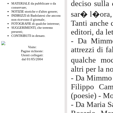
deciso sulla
MATERIALE da pubblicare o da
conservare;
NOTIZIE storiche e d'altro genere;
sar� l�ora,
INDIRIZZI di Badolatesi che ancora
non ricevono il giornale;
Tanti anche q
FOTOGRAFIE di qualche interesse;
SUGGERIMENTI, che terremo
editori, da le
presenti;
CONTRIBUTI in denaro.
- Da Mimmo 
Visite:
attrezzi di f
Pagine richieste:
Utenti collegati:
qualche mod
dal 01/05/2004
altri per la n
- Da Mimmo 
Filippo Ca
(poesie) - M
- Da Maria Sa