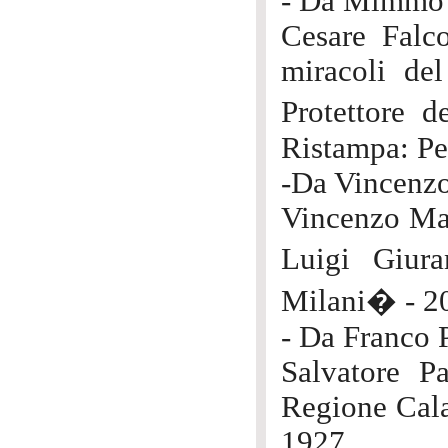
- Da Mimmo 
Cesare Falc
miracoli de
Protettore 
Ristampa: Pe
-Da Vincenzo
Vincenzo Man
Luigi Giur
Milani� - 2
- Da Franco P
Salvatore P
Regione Cala
1927.