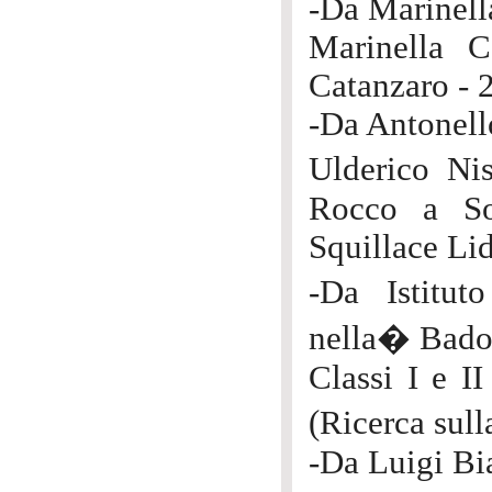
-Da Marinell
Marinella C
Catanzaro - 
-Da Antonell
Ulderico Ni
Rocco a So
Squillace Li
-Da Istitu
nella� Badol
Classi I e I
(Ricerca sul
-Da Luigi Bi