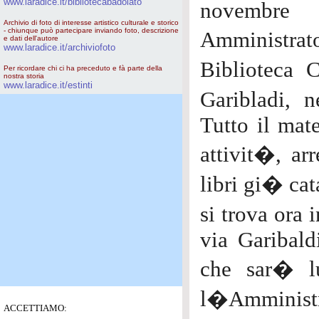
www.laradice.it/bibliotecabadolato
novembre 
Archivio di foto di interesse artistico culturale e storico
- chiunque può partecipare inviando foto, descrizione
Amministrat
e dati dell'autore
www.laradice.it/archiviofoto
Biblioteca
Per ricordare chi ci ha preceduto e fà parte della
nostra storia
www.laradice.it/estinti
Garibladi, n
Tutto il mat
attivit�, ar
libri gi� cat
si trova ora 
via Garibaldi
che sar� lu
l�Amministr
ACCETTIAMO: