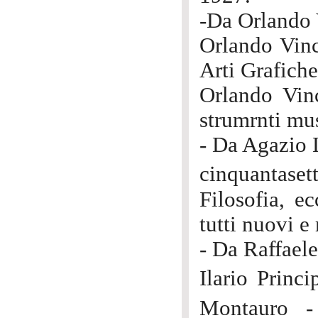
-Da Orlando 
Orlando Vinc
Arti Grafich
Orlando Vinc
strumrnti mus
- Da Agazio 
cinquantaset
Filosofia, e
tutti nuovi e
- Da Raffaele
Ilario Princ
Montauro -