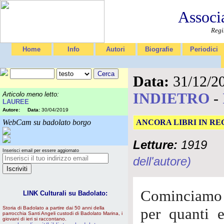
Associ
Regi
Home
Info
Autori
Biografie
Periodici
Data:
31/12/2
INDIETRO
-
Articolo meno letto:
LAUREE
Autore:
Data:
30/04/2019
WebCam su badolato borgo
ANCORA LIBRI IN R
Letture:
1919
Inserisci email per essere aggiornato
dell'autore)
Cominciamo c
LINK Culturali su Badolato:
Storia di Badolato a partire dai 50 anni della
per quanti e
parrocchia Santi Angeli custodi di Badolato Marina, i
giovani di ieri si raccontano.