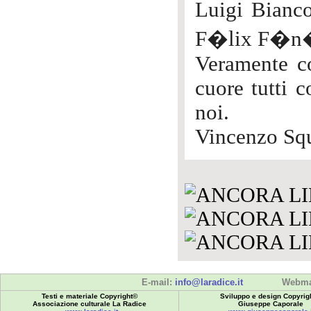
Luigi Bianco
F�lix F�n�o
Veramente co
cuore tutti 
noi.
Vincenzo Squ
E-mail:
info@laradice.it
Webma
Testi e materiale Copyright©
Sviluppo e design Copyrig
Associazione culturale La Radice
Giuseppe Caporale