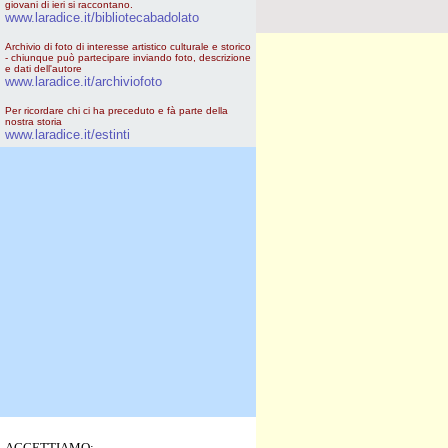
giovani di ieri si raccontano.
www.laradice.it/bibliotecabadolato
Archivio di foto di interesse artistico culturale e storico
- chiunque può partecipare inviando foto, descrizione
e dati dell'autore
www.laradice.it/archiviofoto
Per ricordare chi ci ha preceduto e fà parte della
nostra storia
www.laradice.it/estinti
ACCETTIAMO: