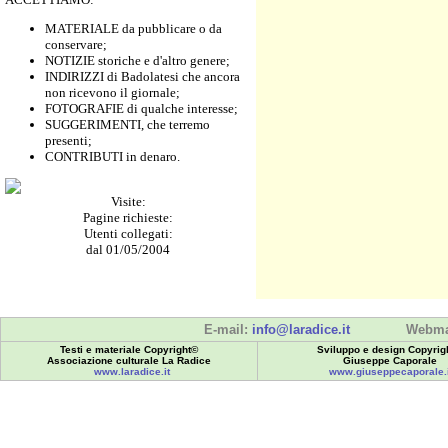
MATERIALE da pubblicare o da
conservare;
NOTIZIE storiche e d'altro genere;
INDIRIZZI di Badolatesi che ancora
non ricevono il giornale;
FOTOGRAFIE di qualche interesse;
SUGGERIMENTI, che terremo
presenti;
CONTRIBUTI in denaro.
Visite:
Pagine richieste:
Utenti collegati:
dal 01/05/2004
E-mail:
info@laradice.it
Webma
Testi e materiale Copyright©
Sviluppo e design Copyrig
Associazione culturale La Radice
Giuseppe Caporale
www.laradice.it
www.giuseppecaporale.i