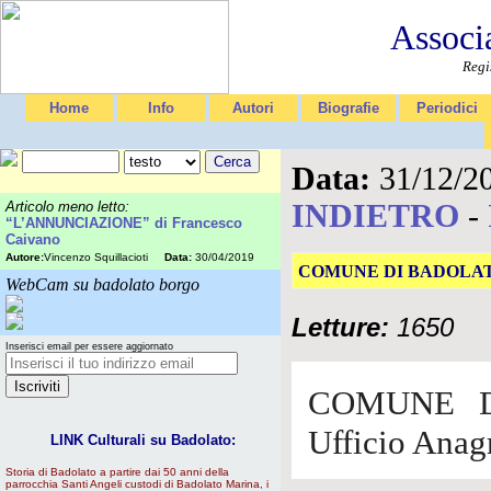
Associ
Regi
Home
Info
Autori
Biografie
Periodici
Data:
31/12/2
INDIETRO
-
Articolo meno letto:
“L’ANNUNCIAZIONE” di Francesco
Caivano
Autore:
Vincenzo Squillacioti
Data:
30/04/2019
COMUNE DI BADOLATO Se
WebCam su badolato borgo
Letture:
1650
Inserisci email per essere aggiornato
COMUNE DI
Ufficio Anag
LINK Culturali su Badolato:
Storia di Badolato a partire dai 50 anni della
parrocchia Santi Angeli custodi di Badolato Marina, i