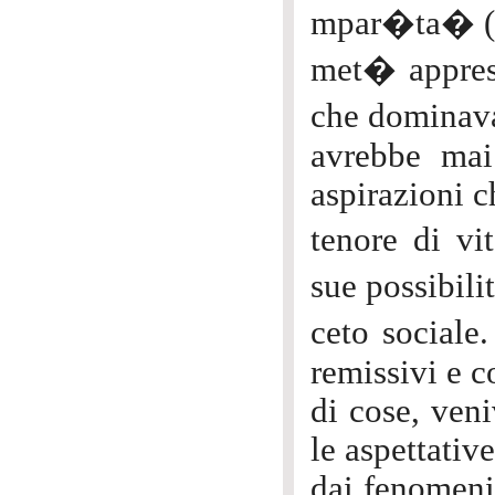
mpar�ta� (I
met� appreso
che dominava
avrebbe mai 
aspirazioni c
tenore di vi
sue possibil
ceto sociale
remissivi e c
di cose, ven
le aspettativ
dai fenomeni