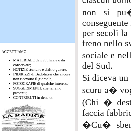
ciascun uomo
non si pu�
conseguente 
per secoli la
freno nello s
ACCETTIAMO:
sociale e ne
MATERIALE da pubblicare o da
del Sud.
conservare;
NOTIZIE storiche e d'altro genere;
INDIRIZZI di Badolatesi che ancora
Si diceva u
non ricevono il giornale;
FOTOGRAFIE di qualche interesse;
scuru a� vo
SUGGERIMENTI, che terremo
presenti;
CONTRIBUTI in denaro.
(Chi � dest
faccia fabbri
�Cu� sbent