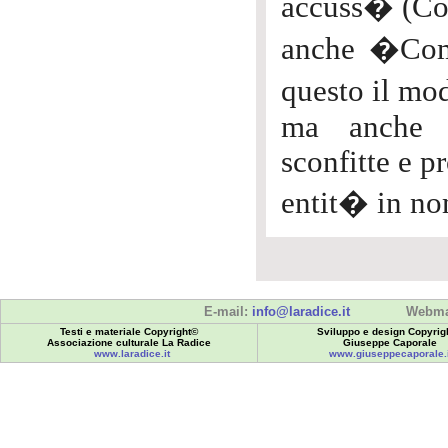
accuss� (Cos
anche �Com
questo il mod
ma anche d
sconfitte e p
entit� in no
E-mail:
info@laradice.it
Webma
Testi e materiale Copyright©
Sviluppo e design Copyrig
Associazione culturale La Radice
Giuseppe Caporale
www.laradice.it
www.giuseppecaporale.i