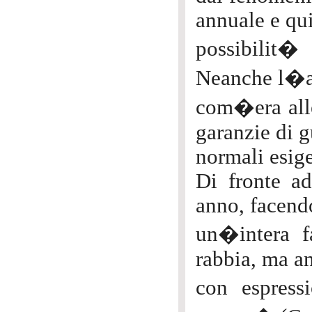
annuale e qui
possibilit�
Neanche l�ar
com�era alle
garanzie di g
normali esige
Di fronte ad
anno, facendo
un�intera fa
rabbia, ma a
con espres