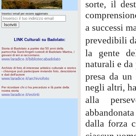
sorte, il de
comprensione
Inserisci email per essere aggiornato
a successi m
prevedibili 
LINK Culturali su Badolato:
Storia di Badolato a partire dai 50 anni della
la gente d
parrocchia Santi Angeli custodi di Badolato Marina, i
giovani di ieri si raccontano.
www.laradice.it/bibliotecabadolato
naturali e da
Archivio di foto di interesse artistico culturale e storico
- chiunque può partecipare inviando foto, descrizione
presa da un 
e dati dell'autore
www.laradice.it/archiviofoto
negli altri, 
Per ricordare chi ci ha preceduto e fà parte della
nostra storia
www.laradice.it/estinti
alla perse
abbandonata a
dalla forza c