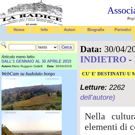
Associ
Regi
Home
Info
Autori
Biografie
Periodici
Data:
30/04/2
INDIETRO
-
Articolo meno letto:
DALL’1 GENNAIO AL 30 APRILE 2019
Autore:
Mario Ruggero Gallelli
Data:
30/04/2019
WebCam su badolato borgo
CU' E' DESTINATU U
Letture:
2262
dell'autore)
Nella cultu
elementi di 