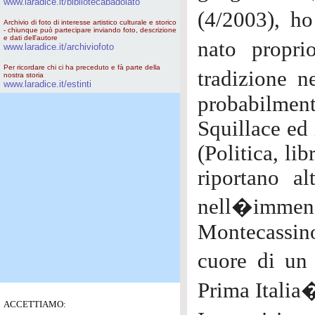
www.laradice.it/bibliotecabadolato
(4/2003), ho
Archivio di foto di interesse artistico culturale e storico
- chiunque può partecipare inviando foto, descrizione
e dati dell'autore
nato propri
www.laradice.it/archiviofoto
Per ricordare chi ci ha preceduto e fà parte della
tradizione ne
nostra storia
www.laradice.it/estinti
probabilmen
Squillace ed 
(Politica, li
riportano al
nell�imme
Montecassino
cuore di un 
Prima Italia�
ACCETTIAMO: