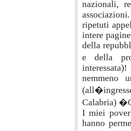
nazionali, r
associazioni
ripetuti appe
intere pagine
della repubbl
e della pr
interessata
nemmeno un 
(all�ingres
Calabria) �Q
I miei pover
hanno permes