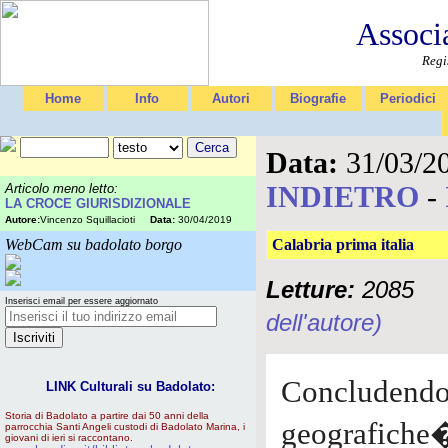
Associ
Regi
Home
Info
Autori
Biografie
Periodici
Data:
31/03/2
INDIETRO
-
Articolo meno letto:
LA CROCE GIURISDIZIONALE
Autore:
Vincenzo Squillacioti
Data:
30/04/2019
WebCam su badolato borgo
Calabria prima italia
Letture:
2085
Inserisci email per essere aggiornato
dell'autore)
Concludend
LINK Culturali su Badolato:
Storia di Badolato a partire dai 50 anni della
geografich
parrocchia Santi Angeli custodi di Badolato Marina, i
giovani di ieri si raccontano.