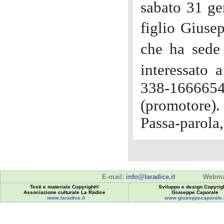
sabato 31 ge
figlio Giuse
che ha sede
interessato
338-166665
(promotore).
Passa-parola,
E-mail:
info@laradice.it
Webma
Testi e materiale Copyright©
Sviluppo e design Copyrig
Associazione culturale La Radice
Giuseppe Caporale
www.laradice.it
www.giuseppecaporale.i