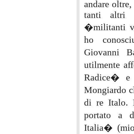
andare oltre,
tanti altri 
�militanti v
ho conosci
Giovanni B
utilmente af
Radice� e 
Mongiardo ch
di re Italo.
portato a d
Italia� (mi