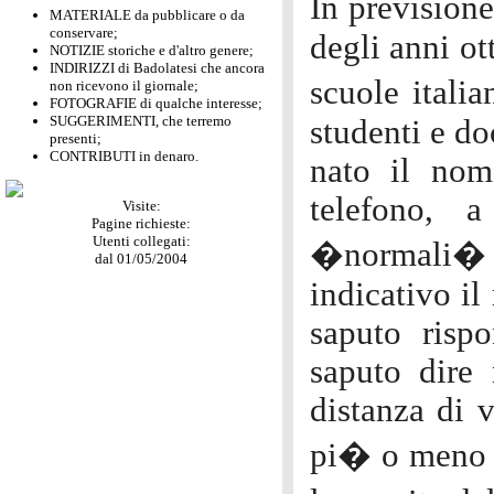
In prevision
MATERIALE da pubblicare o da
conservare;
degli anni ot
NOTIZIE storiche e d'altro genere;
INDIRIZZI di Badolatesi che ancora
scuole itali
non ricevono il giornale;
FOTOGRAFIE di qualche interesse;
SUGGERIMENTI, che terremo
studenti e do
presenti;
CONTRIBUTI in denaro.
nato il nom
telefono, a
Visite:
Pagine richieste:
Utenti collegati:
�normali� 
dal 01/05/2004
indicativo il
saputo risp
saputo dire
distanza di v
pi� o meno u