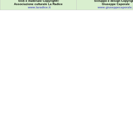
Testi e materiale Copyright©
Sviluppo e design Copyrig
Associazione culturale La Radice
Giuseppe Caporale
www.laradice.it
www.giuseppecaporale.i