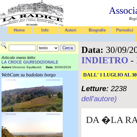
Associ
Regi
Home
Info
Autori
Biografie
Periodici
Data:
30/09/2
INDIETRO
-
Articolo meno letto:
LA CROCE GIURISDIZIONALE
Autore:
Vincenzo Squillacioti
Data:
30/04/2019
WebCam su badolato borgo
DALL' 1 LUGLIO AL 3
Letture:
2238
dell'autore)
DA �LA R