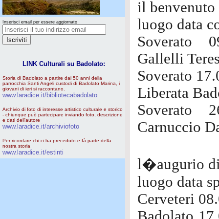
il benvenuto 
luogo data c
Inserisci email per essere aggiornato
Soverato 09
Gallelli Tere
LINK Culturali su Badolato:
Soverato 17.
Storia di Badolato a partire dai 50 anni della
parrocchia Santi Angeli custodi di Badolato Marina, i
Liberata Bad
giovani di ieri si raccontano.
www.laradice.it/bibliotecabadolato
Soverato 2
Archivio di foto di interesse artistico culturale e storico
- chiunque può partecipare inviando foto, descrizione
e dati dell'autore
Carnuccio Da
www.laradice.it/archiviofoto
Per ricordare chi ci ha preceduto e fà parte della
nostra storia
www.laradice.it/estinti
l�augurio di
luogo data s
Cerveteri 08
Badolato 17.