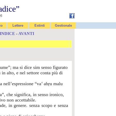
adice”
95
io
Lettere
Estinti
Gestionale
INDICE
-
AVANTI
fiume”; ma si dice sim senso figurato
in alto, e nel settore conta più di
ia nell’espressione “va’ ahṛu malu
”, che significa, in senso ironico,
ivo non accettabile.
trade, in genere. senza scopo e senza