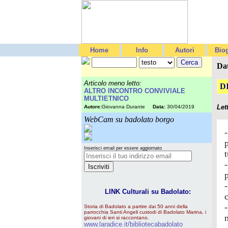
Home
Info
Autori
Biog
Da
Articolo meno letto:
D
ALTRO INCONTRO CONVIVIALE
MULTIETNICO
Let
Autore:
Giovanna Durante
Data:
30/04/2019
WebCam su badolato borgo
p
Inserisci email per essere aggiornato
t
LINK Culturali su Badolato:
Storia di Badolato a partire dai 50 anni della
parrocchia Santi Angeli custodi di Badolato Marina, i
giovani di ieri si raccontano.
www.laradice.it/bibliotecabadolato