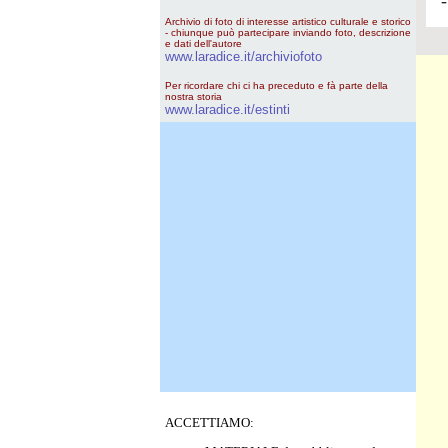
Archivio di foto di interesse artistico culturale e storico
- chiunque può partecipare inviando foto, descrizione
e dati dell'autore
www.laradice.it/archiviofoto
Per ricordare chi ci ha preceduto e fà parte della
nostra storia
www.laradice.it/estinti
ACCETTIAMO: