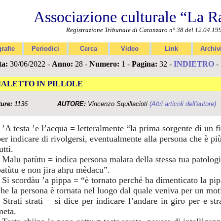
Associazione culturale “La R
Registrazione Tribunale di Catanzaro n° 38 del 12.04.19
rafie
Periodici
Cerca
Video
Link
Archiv
ta:
30/06/2022 -
Anno:
28 -
Numero:
1 -
Pagina:
32 -
INDIETRO
-
IALETTO IN PILLOLE
ture:
1136
AUTORE:
Vincenzo Squillacioti
(Altri articoli dell'autore)
- ’A testa ’e l’acqua = letteralmente “la prima sorgente di un 
er indicare di rivolgersi, eventualmente alla persona che è più 
utti.
- Malu patùtu = indica persona malata della stessa tua patolog
patùtu e non jira ahṛu mèdacu”.
- Si scordàu ’a pippa = “è tornato perché ha dimenticato la pipa
che la persona è tornata nel luogo dal quale veniva per un mot
- Strati strati = si dice per indicare l’andare in giro per e s
meta.