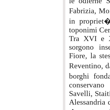
le odierne 
Fabrizia, Mo
in propriet
toponimi Cer
Tra XVI e X
sorgono ins
Fiore, la ste
Reventino, d
borghi fond
conservano 
Savelli, Stai
Alessandria d