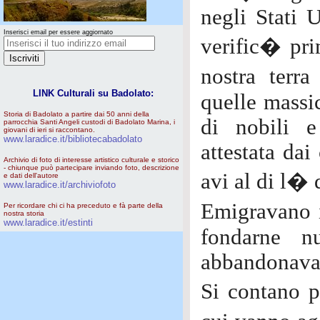
negli Stati 
Inserisci email per essere aggiornato
verific� pri
nostra terr
LINK Culturali su Badolato:
quelle massic
Storia di Badolato a partire dai 50 anni della
di nobili e
parrocchia Santi Angeli custodi di Badolato Marina, i
giovani di ieri si raccontano.
www.laradice.it/bibliotecabadolato
attestata da
Archivio di foto di interesse artistico culturale e storico
- chiunque può partecipare inviando foto, descrizione
avi al di l� 
e dati dell'autore
www.laradice.it/archiviofoto
Emigravano i
Per ricordare chi ci ha preceduto e fà parte della
nostra storia
www.laradice.it/estinti
fondarne n
abbandonavano
Si contano p