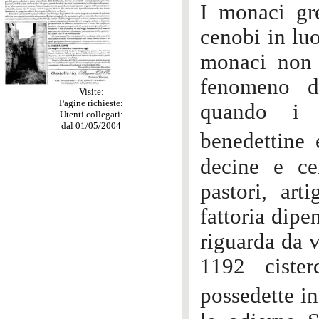
I monaci gre
cenobi in luo
monaci non 
fenomeno di
Visite:
Pagine richieste:
quando i 
Utenti collegati:
dal 01/05/2004
benedettine 
decine e ce
pastori, art
fattoria dipe
riguarda da v
1192 ciste
possedette in