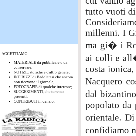
cui vanno agg
tutto vuoti di
Consideria
millenni. I G
ma gi� i Rom
ACCETTIAMO:
ai colli e al
MATERIALE da pubblicare o da
costa ionica,
conservare;
NOTIZIE storiche e d'altro genere;
INDIRIZZI di Badolatesi che ancora
Nacquero cos
non ricevono il giornale;
FOTOGRAFIE di qualche interesse;
dal bizantin
SUGGERIMENTI, che terremo
presenti;
CONTRIBUTI in denaro.
popolato da p
orientale. D
confidiamo ne