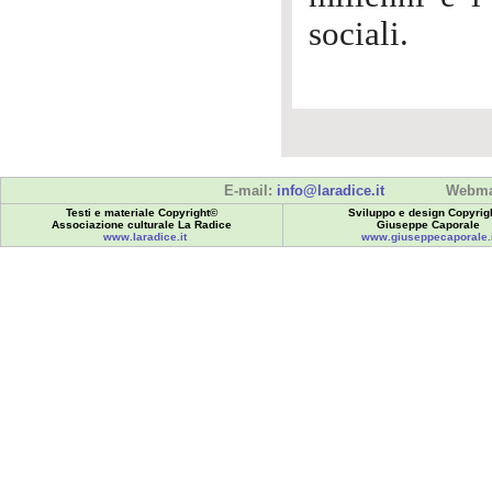
sociali.
E-mail:
info@laradice.it
Webma
Testi e materiale Copyright©
Sviluppo e design Copyrig
Associazione culturale La Radice
Giuseppe Caporale
www.laradice.it
www.giuseppecaporale.i