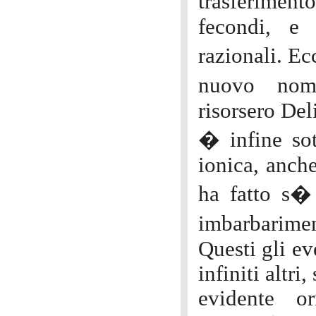
trasferiment
fecondi, e 
razionali. E
nuovo nome
risorsero Del
� infine sott
ionica, anch
ha fatto s�
imbarbarimen
Questi gli e
infiniti altri
evidente or