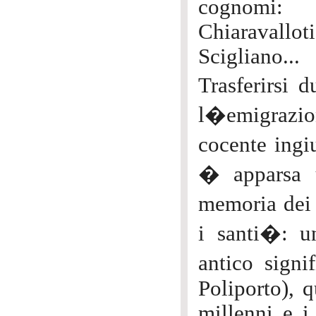
cognomi: 
Chiaravallo
Scigliano...
Trasferirsi 
l�emigrazion
cocente ingi
� apparsa u
memoria dei 
i santi�: u
antico signi
Poliporto), q
millenni e i