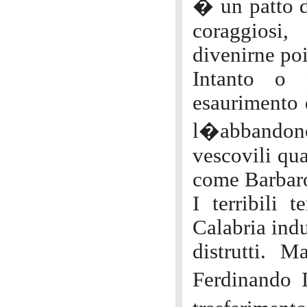
� un patto di
coraggiosi,
divenirne poi
Intanto o 
esaurimento d
l�abbandono
vescovili qua
come Barbaro
I terribili 
Calabria indu
distrutti. 
Ferdinando 