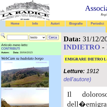
Associ
Regi
Home
Info
Autori
Biografie
Periodici
Data:
31/12/2
INDIETRO
-
Articolo meno letto:
CONTRIBUTI
Autore:
Data:
30/04/2015
WebCam su badolato borgo
EMIGRARE DIETRO 
Letture:
1912
dell'autore)
Il doloro
dell�emigraz