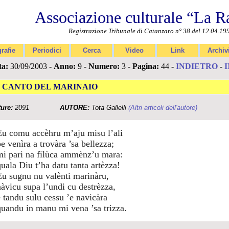
Associazione culturale “La R
Registrazione Tribunale di Catanzaro n° 38 del 12.04.19
rafie
Periodici
Cerca
Video
Link
Archiv
ta:
30/09/2003 -
Anno:
9 -
Numero:
3 -
Pagina:
44 -
INDIETRO
-
L CANTO DEL MARINAIO
ture:
2091
AUTORE:
Tota Gallelli
(Altri articoli dell'autore)
Eu comu accèhru m’aju misu l’ali
e venìra a trovàra ’sa bellezza;
mi pari na filùca ammènz’u mara:
quala Diu t’ha datu tanta artèzza!
Eu sugnu nu valènti marinàru,
nàvicu supa l’undi cu destrèzza,
e tandu sulu cessu ’e navicàra
quandu in manu mi vena ’sa trizza.