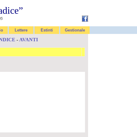
adice”
95
io
Lettere
Estinti
Gestionale
INDICE
-
AVANTI