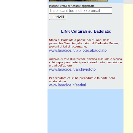
Inserisci email per essere aggiornato
LINK Culturali su Badolato:
Storia di Badolato a partire dai 50 anni della
parrocchia Santi Angeli custodi di Badolato Marina, i
giovani di ieri si raccontano.
www.laradice.it/bibliotecabadolato
Archivio di foto di interesse artistico culturale e storico
- chiunque può partecipare inviando foto, descrizione
e dati dell'autore
www.laradice.it/archiviofoto
Per ricordare chi ci ha preceduto e fà parte della
nostra storia
www.laradice.it/estinti