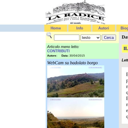
Home
Info
Autori
Biog
Da
Articolo meno letto:
I
CONTRIBUTI
Autore:
Data:
30/04/2015
Let
WebCam su badolato borgo
p