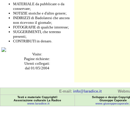
MATERIALE da pubblicare o da
conservare;
NOTIZIE storiche e d'altro genere;
INDIRIZZI di Badolatesi che ancora
non ricevono il giornale;
FOTOGRAFIE di qualche interesse;
SUGGERIMENTI, che terremo
presenti;
CONTRIBUTI in denaro.
Visite:
Pagine richieste:
Utenti collegati:
dal 01/05/2004
E-mail:
info@laradice.it
Webma
Testi e materiale Copyright©
Sviluppo e design Copyrig
Associazione culturale La Radice
Giuseppe Caporale
www.laradice.it
www.giuseppecaporale.i