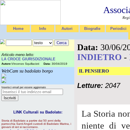
Associ
Regi
Home
Info
Autori
Biografie
Periodici
Data:
30/06/2
INDIETRO
-
Articolo meno letto:
LA CROCE GIURISDIZIONALE
Autore:
Vincenzo Squillacioti
Data:
30/04/2019
WebCam su badolato borgo
IL PENSIERO
Letture:
2047
Inserisci email per essere aggiornato
La Storia non
LINK Culturali su Badolato:
Storia di Badolato a partire dai 50 anni della
niente di v
parrocchia Santi Angeli custodi di Badolato Marina, i
giovani di ieri si raccontano.