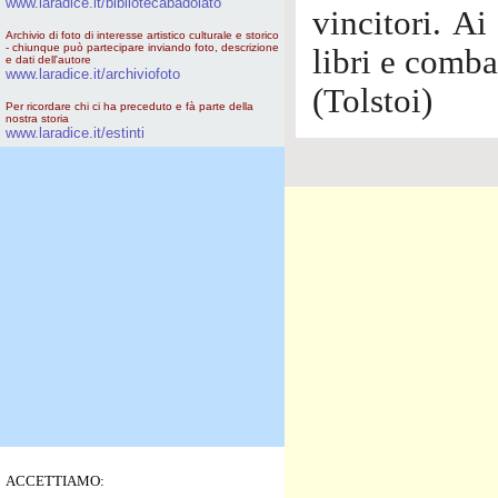
www.laradice.it/bibliotecabadolato
vincitori. Ai
Archivio di foto di interesse artistico culturale e storico
- chiunque può partecipare inviando foto, descrizione
libri e comba
e dati dell'autore
www.laradice.it/archiviofoto
(Tolstoi)
Per ricordare chi ci ha preceduto e fà parte della
nostra storia
www.laradice.it/estinti
ACCETTIAMO: