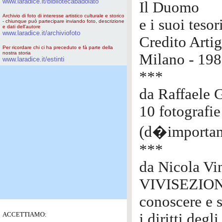
www.laradice.it/bibliotecabadolato
Il Duomo
Archivio di foto di interesse artistico culturale e storico
e i suoi tesor
- chiunque può partecipare inviando foto, descrizione
e dati dell'autore
www.laradice.it/archiviofoto
Credito Arti
Per ricordare chi ci ha preceduto e fà parte della
nostra storia
Milano - 19
www.laradice.it/estinti
***
da Raffaele G
10 fotografie
(d�importanz
***
da Nicola Vi
VIVISEZIO
conoscere e 
ACCETTIAMO:
i diritti degl