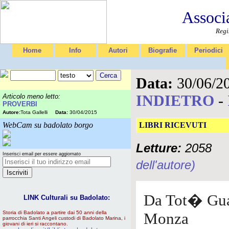
Associ
Regi
Home
Info
Autori
Biografie
Periodici
Data:
30/06/2
INDIETRO
-
Articolo meno letto:
PROVERBI
Autore:
Tota Gallelli
Data:
30/04/2015
WebCam su badolato borgo
LIBRI RICEVUTI
Letture:
2058
Inserisci email per essere aggiornato
dell'autore)
Da Tot� Gu
LINK Culturali su Badolato:
Storia di Badolato a partire dai 50 anni della
Monza
parrocchia Santi Angeli custodi di Badolato Marina, i
giovani di ieri si raccontano.