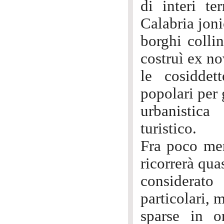
di interi te
Calabria joni
borghi colli
costruì ex no
le cosiddet
popolari per 
urbanistica
turistico.
Fra poco men
ricorrerà qua
considerat
particolari,
sparse in o