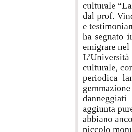
culturale “La
dal prof. Vi
e testimonia
ha segnato in
emigrare nel r
L’Università
culturale, co
periodica l
gemmazione d
danneggiati
aggiunta pur
abbiano anco
piccolo monu