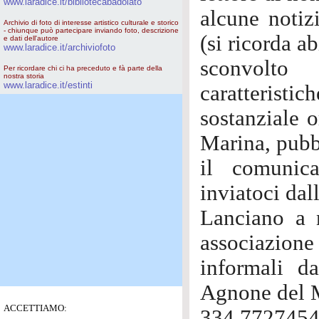
www.laradice.it/bibliotecabadolato
alcune notiz
Archivio di foto di interesse artistico culturale e storico
- chiunque può partecipare inviando foto, descrizione
(si ricorda a
e dati dell'autore
www.laradice.it/archiviofoto
sconvolto 
Per ricordare chi ci ha preceduto e fà parte della
nostra storia
www.laradice.it/estinti
caratteristich
sostanziale 
Marina, pubb
il comunic
inviatoci da
Lanciano a 
associazione
informali d
Agnone del M
ACCETTIAMO:
334.7727454 d