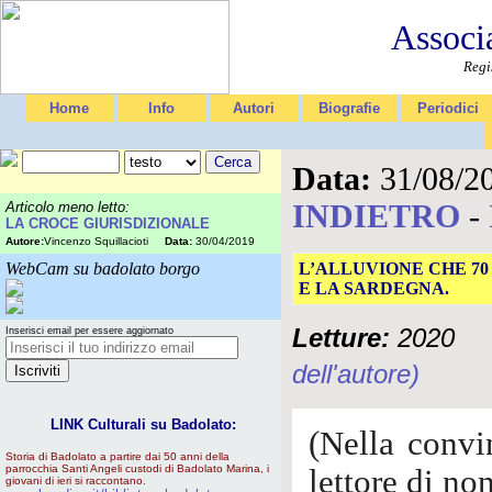
Associ
Regi
Home
Info
Autori
Biografie
Periodici
Data:
31/08/2
INDIETRO
-
Articolo meno letto:
LA CROCE GIURISDIZIONALE
Autore:
Vincenzo Squillacioti
Data:
30/04/2019
WebCam su badolato borgo
L’ALLUVIONE CHE 70
E LA SARDEGNA.
Letture:
2020
Inserisci email per essere aggiornato
dell'autore)
LINK Culturali su Badolato:
(Nella convi
Storia di Badolato a partire dai 50 anni della
parrocchia Santi Angeli custodi di Badolato Marina, i
lettore di no
giovani di ieri si raccontano.