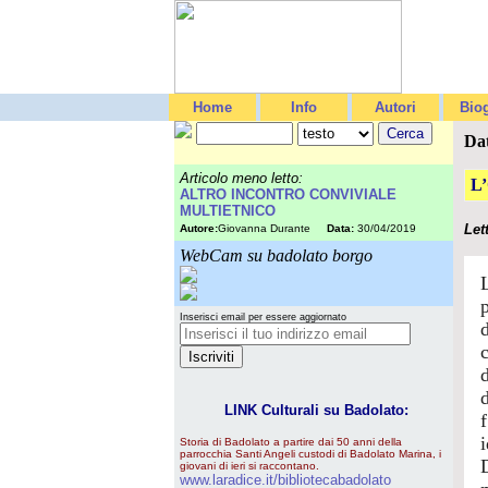
Home
Info
Autori
Biog
Da
Articolo meno letto:
L
ALTRO INCONTRO CONVIVIALE
MULTIETNICO
Let
Autore:
Giovanna Durante
Data:
30/04/2019
WebCam su badolato borgo
Inserisci email per essere aggiornato
LINK Culturali su Badolato:
f
Storia di Badolato a partire dai 50 anni della
parrocchia Santi Angeli custodi di Badolato Marina, i
giovani di ieri si raccontano.
www.laradice.it/bibliotecabadolato