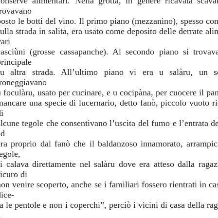
conserve alimentari. Nella grotta, in genere ricavata scav
trovavano
posto le botti del vino. Il primo piano (mezzanino), spesso co
sulla strada in salita, era usato come deposito delle derrate al
ari
casciùni (grosse cassapanche). Al secondo piano si trovava
principale
su altra strada. All’ultimo piano vi era u salàru, un s
troneggiavano
u foculàru, usato per cucinare, e u cocipàna, per cuocere il pan
mancare una specie di lucernario, detto fanò, piccolo vuoto r
i
alcune tegole che consentivano l’uscita del fumo e l’entrata d
ed
era proprio dal fanò che il baldanzoso innamorato, arrampic
egole,
si calava direttamente nel salàru dove era atteso dalla raga
icuro di
non venire scoperto, anche se i familiari fossero rientrati in c
dice-
fa le pentole e non i coperchi”, perciò i vicini di casa della r
a