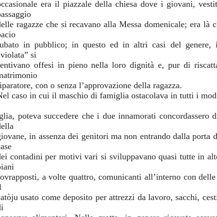
occasionale era il piazzale della chiesa dove i giovani, vestit
passaggio
delle ragazze che si recavano alla Messa domenicale; era là 
bacio
rubato in pubblico; in questo ed in altri casi del genere, i
violata” si
sentivano offesi in pieno nella loro dignità e, pur di riscat
matrimonio
riparatore, con o senza l’approvazione della ragazza.
Nel caso in cui il maschio di famiglia ostacolava in tutti i mod
iglia, poteva succedere che i due innamorati concordassero di
ella
giovane, in assenza dei genitori ma non entrando dalla porta d
case
dei contadini per motivi vari si sviluppavano quasi tutte in alt
piani
sovrapposti, a volte quattro, comunicanti all’interno con delle 
l
catòju usato come deposito per attrezzi da lavoro, sacchi, cesti
i