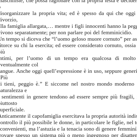
maschiliste, che possa ragionare con la propria testa e deci
o
disorganizzare la propria vita; ed è spesso da qui che oggi s
divorzio,
lla famiglia allargata,… mentre i figli innocenti hanno la peggi
vivono separatamente; per non parlare poi del femminicidio.
Un tempo si diceva che “l’uomo geloso muore cornuto” per asser
ritorce su chi la esercita; ed essere considerato cornuto, ossi
più
intimi, per l’uomo di un tempo era qualcosa di molto 
eventualmente col
sangue. Anche oggi quell’espressione è in uso, seppure gener
“Più
ci tieni, peggio è.” E siccome nel nostro mondo moderno ci
naturalezza e
i sentimenti in genere tendono ad essere sempre più fragili, 
iuttosto
uperficiale.
Anticamente il capofamiglia esercitava la propria autorità indi
ontrollo il più possibile le donne, in particolare le figlie, nel 
sconvenienti, ma l’astuzia e la tenacia sono di genere femmini
trovare spesso un sistema più o meno ingegnoso per disatten