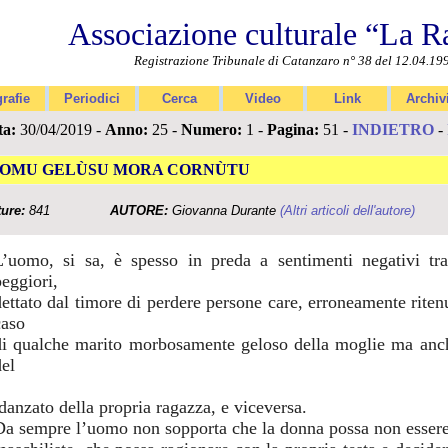
Associazione culturale “La R
Registrazione Tribunale di Catanzaro n° 38 del 12.04.19
rafie
Periodici
Cerca
Video
Link
Archiv
ta:
30/04/2019 -
Anno:
25 -
Numero:
1 -
Pagina:
51 -
INDIETRO
-
’OMU GELÙSU MORA CORNÙTU
ture:
841
AUTORE:
Giovanna Durante
(Altri articoli dell'autore)
L’uomo, si sa, è spesso in preda a sentimenti negativi tra
peggiori,
dettato dal timore di perdere persone care, erroneamente ritenut
caso
di qualche marito morbosamente geloso della moglie ma anche
del
idanzato della propria ragazza, e viceversa.
Da sempre l’uomo non sopporta che la donna possa non essere