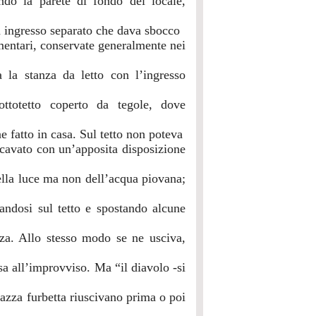
ando la parete di fondo del locale,
n ingresso separato che dava sbocco
imentari, conservate generalmente nei
 la stanza da letto con l’ingresso
ottotetto coperto da tegole, dove
e fatto in casa. Sul tetto non poteva
icavato con un’apposita disposizione
ella luce ma non dell’acqua piovana;
andosi sul tetto e spostando alcune
zza. Allo stesso modo se ne usciva,
asa all’improvviso. Ma “il diavolo -si
agazza furbetta riuscivano prima o poi