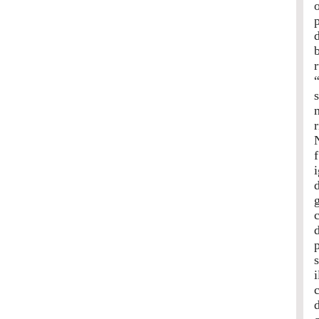
“
f
d
i
d