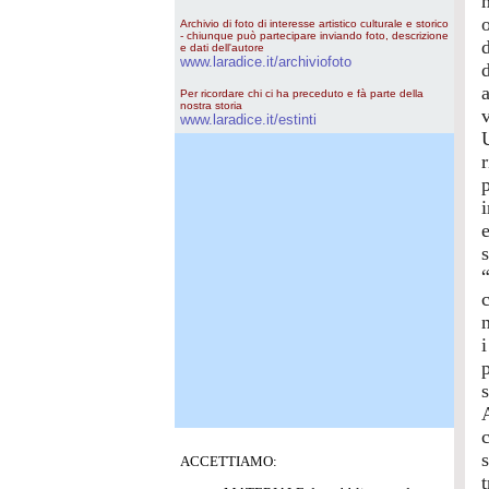
Archivio di foto di interesse artistico culturale e storico
- chiunque può partecipare inviando foto, descrizione
e dati dell'autore
www.laradice.it/archiviofoto
a
Per ricordare chi ci ha preceduto e fà parte della
nostra storia
www.laradice.it/estinti
p
s
c
ACCETTIAMO: