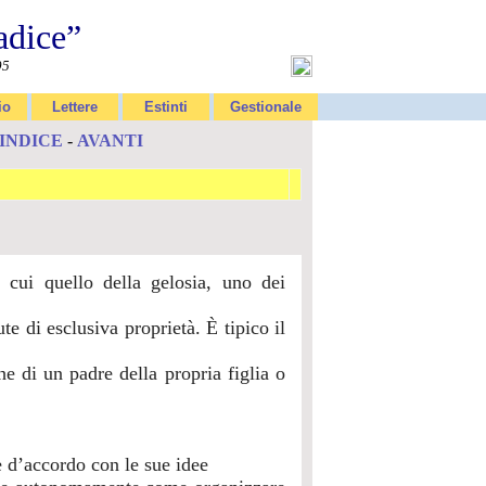
adice”
95
io
Lettere
Estinti
Gestionale
INDICE
-
AVANTI
 cui quello della gelosia, uno dei
e di esclusiva proprietà. È tipico il
 di un padre della propria figlia o
 d’accordo con le sue idee