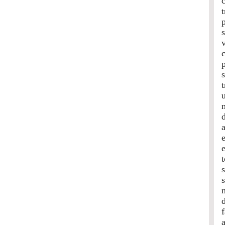
v
d
t
s