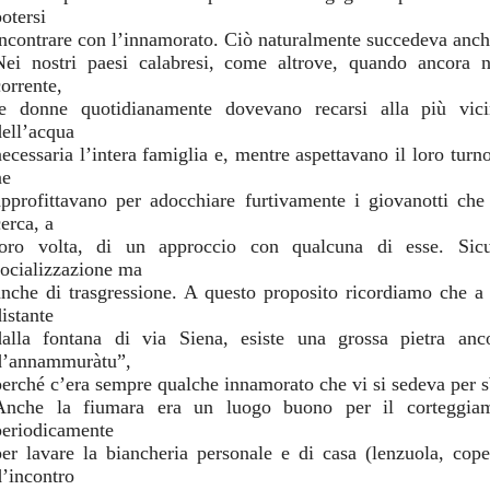
otersi
incontrare con l’innamorato. Ciò naturalmente succedeva anch
Nei nostri paesi calabresi, come altrove, quando ancora n
corrente,
le donne quotidianamente dovevano recarsi alla più vici
dell’acqua
necessaria l’intera famiglia e, mentre aspettavano il loro turno
ne
approfittavano per adocchiare furtivamente i giovanotti ch
erca, a
loro volta, di un approccio con qualcuna di esse. Sic
socializzazione ma
anche di trasgressione. A questo proposito ricordiamo che a 
istante
dalla fontana di via Siena, esiste una grossa pietra an
d’annammuràtu”,
perché c’era sempre qualche innamorato che vi si sedeva per s
Anche la fiumara era un luogo buono per il corteggia
periodicamente
per lavare la biancheria personale e di casa (lenzuola, cope
d’incontro