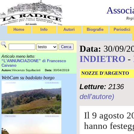
Associ
Regi
Home
Info
Autori
Biografie
Periodici
Data:
30/09/2
INDIETRO
-
Articolo meno letto:
“L’ANNUNCIAZIONE” di Francesco
Caivano
Autore:
Vincenzo Squillacioti
Data:
30/04/2019
NOZZE D'ARGENTO
WebCam su badolato borgo
Letture:
2136
dell'autore)
Il 9 agosto 
hanno festegg