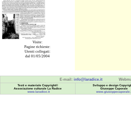
Visite:
Pagine richieste:
Utenti collegati:
dal 01/05/2004
E-mail:
info@laradice.it
Webma
Testi e materiale Copyright©
Sviluppo e design Copyrig
Associazione culturale La Radice
Giuseppe Caporale
www.laradice.it
www.giuseppecaporale.i