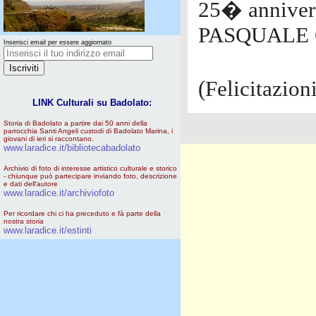
25� annivers
PASQUALE 
Inserisci email per essere aggiornato
(Felicitazio
LINK Culturali su Badolato:
Storia di Badolato a partire dai 50 anni della
parrocchia Santi Angeli custodi di Badolato Marina, i
giovani di ieri si raccontano.
www.laradice.it/bibliotecabadolato
Archivio di foto di interesse artistico culturale e storico
- chiunque può partecipare inviando foto, descrizione
e dati dell'autore
www.laradice.it/archiviofoto
Per ricordare chi ci ha preceduto e fà parte della
nostra storia
www.laradice.it/estinti