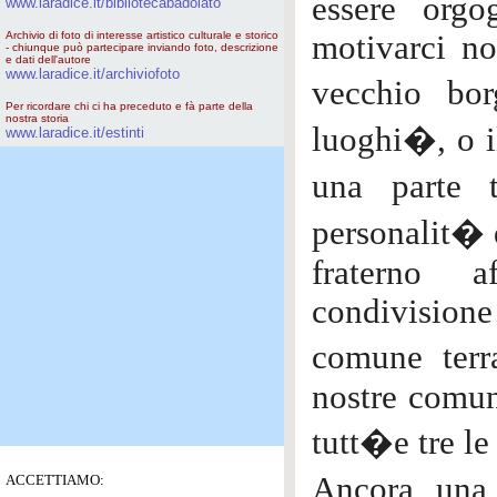
essere orgo
www.laradice.it/bibliotecabadolato
Archivio di foto di interesse artistico culturale e storico
motivarci n
- chiunque può partecipare inviando foto, descrizione
e dati dell'autore
www.laradice.it/archiviofoto
vecchio bo
Per ricordare chi ci ha preceduto e fà parte della
nostra storia
luoghi�, o il
www.laradice.it/estinti
una parte t
personalit� d
fraterno a
condivision
comune terr
nostre comun
tutt�e tre le
Ancora una
ACCETTIAMO: