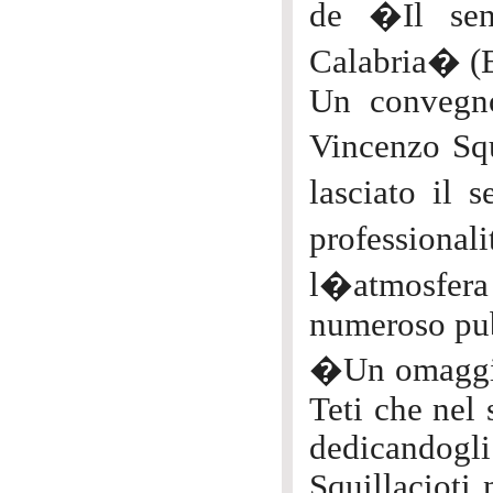
de �Il sen
Calabria� (E
Un convegno
Vincenzo Squ
lasciato il 
professiona
l�atmosfera d
numeroso pu
�Un omaggio 
Teti che nel 
dedicandogli
Squillacioti 