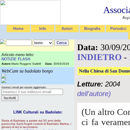
Associ
Regi
Home
Info
Autori
Biografie
Periodici
Data:
30/09/2
INDIETRO
-
Articolo meno letto:
NOTIZIE FLASH
Autore:
Mario Ruggero Gallelli
Data:
30/04/2019
WebCam su badolato borgo
Nella Chiesa di San Dome
Letture:
2004
Inserisci email per essere aggiornato
dell'autore)
(Un altro Co
LINK Culturali su Badolato:
ci fa veramen
Storia di Badolato a partire dai 50 anni della
parrocchia Santi Angeli custodi di Badolato Marina, i
giovani di ieri si raccontano.