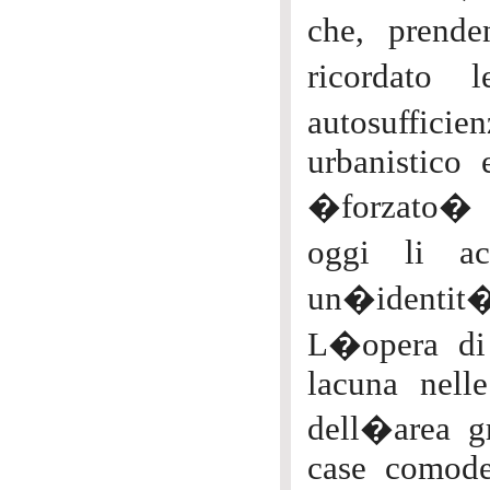
che, prend
ricordato 
autosuffici
urbanistico 
�forzato� su
oggi li a
un�identit
L�opera di 
lacuna nell
dell�area gr
case comode