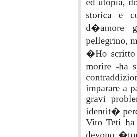
ed utopia, d
storica e 
d�amore gr
pellegrino, 
�Ho scritto
morire -ha s
contraddizio
imparare a pa
gravi proble
identit� pe
Vito Teti ha
devono �torn