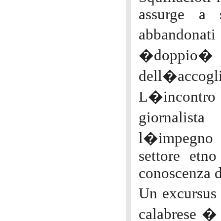
assurge a 
abbandonat
�doppio� s
dell�accogl
L�incontro
giornalist
l�impegno 
settore etno
conoscenza de
Un excursus s
calabrese � 