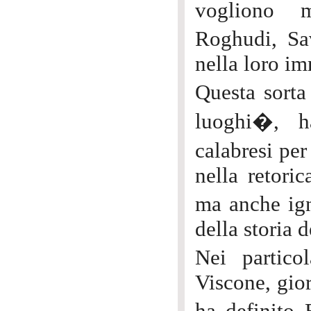
vogliono m
Roghudi, Sav
nella loro im
Questa sorta
luoghi�, h
calabresi pe
nella retoric
ma anche ign
della storia d
Nei partico
Viscone, gior