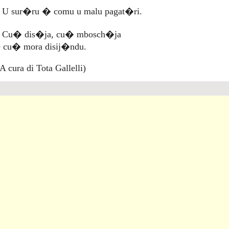
- U sur�ru � comu u malu pagat�ri.
- Cu� dis�ja, cu� mbosch�ja
e cu� mora disij�ndu.
A cura di Tota Gallelli)