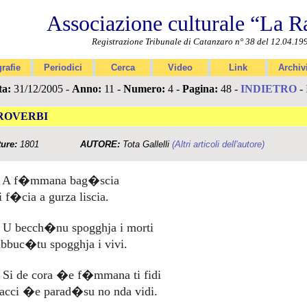
Associazione culturale “La R
Registrazione Tribunale di Catanzaro n° 38 del 12.04.19
rafie
Periodici
Cerca
Video
Link
Archiv
ta:
31/12/2005 -
Anno:
11 -
Numero:
4 -
Pagina:
48 -
INDIETRO
-
ROVERBI
ture:
1801
AUTORE:
Tota Gallelli
(Altri articoli dell'autore)
- A f�mmana bag�scia
i f�cia a gurza liscia.
- U becch�nu spogghja i morti
abbuc�tu spogghja i vivi.
- Si de cora �e f�mmana ti fidi
facci �e parad�su no nda vidi.