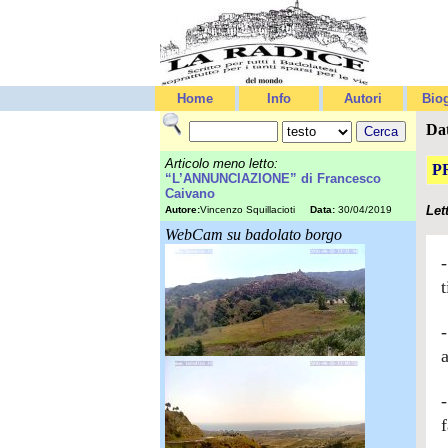
Home
Info
Autori
Biog
Da
Articolo meno letto:
P
“L’ANNUNCIAZIONE” di Francesco
Caivano
Let
Autore:
Vincenzo Squillacioti
Data:
30/04/2019
WebCam su badolato borgo
t