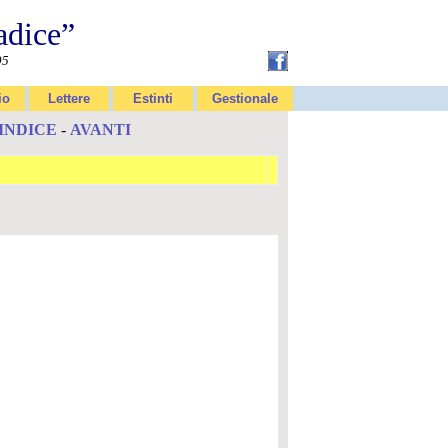
adice”
95
io
Lettere
Estinti
Gestionale
INDICE
-
AVANTI