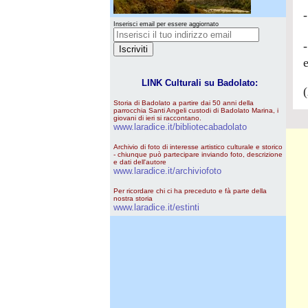
Inserisci email per essere aggiornato
LINK Culturali su Badolato:
(
Storia di Badolato a partire dai 50 anni della
parrocchia Santi Angeli custodi di Badolato Marina, i
giovani di ieri si raccontano.
www.laradice.it/bibliotecabadolato
Archivio di foto di interesse artistico culturale e storico
- chiunque può partecipare inviando foto, descrizione
e dati dell'autore
www.laradice.it/archiviofoto
Per ricordare chi ci ha preceduto e fà parte della
nostra storia
www.laradice.it/estinti