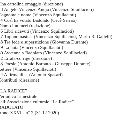
Una cartolina omaggio (direzione)
33 Angelo Vincenzo Anoja (Vincenzo Squillacioti)
Cognome e nome (Vincenzo Squillacioti)
34 Così ha votato Badolato (Cecè Serrao)
Diamo i numeri (redazione)
35 Libri ricevuti (Vincenzo Squillacioti)
37 Toponomastica (Vincenzo Squillacioti, Mario R. Gallelli)
38 Tra fede e superstizione (Giovanna Durante)
39 La nota (Vincenzo Squillacioti)
40 Avvenne a Badolato (Vincenzo Squillacioti)
42 Errata-corrige (direzione)
43 Poesie (Antonio Barbuto - Giuseppe Durante)
Lettere (Vincenzo Squillacioti)
44 A firma di… (Antonio Spasari)
Contributi (direzione)
“LA RADICE”
Periodico trimestrale
dell’Associazione culturale “La Radice”
BADOLATO
Anno XXVI - n° 2 (31.12.2020)