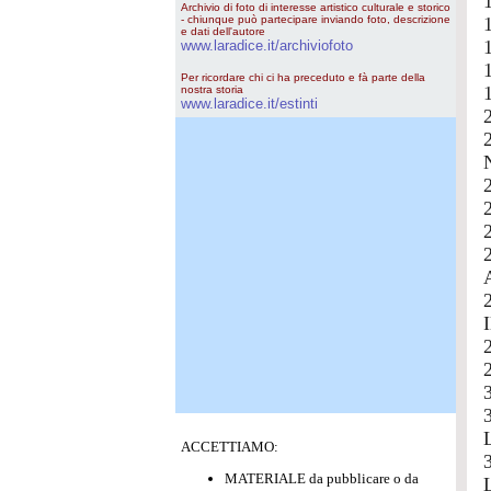
Archivio di foto di interesse artistico culturale e storico
- chiunque può partecipare inviando foto, descrizione
e dati dell'autore
www.laradice.it/archiviofoto
Per ricordare chi ci ha preceduto e fà parte della
nostra storia
www.laradice.it/estinti
ACCETTIAMO:
MATERIALE da pubblicare o da