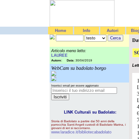
Home
Info
Autori
Biog
Da
Articolo meno letto:
S
LAUREE
Autore:
Data:
30/04/2019
Let
WebCam su badolato borgo
Inserisci email per essere aggiornato
LINK Culturali su Badolato:
Storia di Badolato a partire dai 50 anni della
parrocchia Santi Angeli custodi di Badolato Marina, i
giovani di ieri si raccontano.
www.laradice.it/bibliotecabadolato