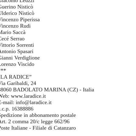
Giacomo Leuzzi
Guerino Nisticò
Ulderico Nisticò
Vincenzo Piperissa
Vincenzo Rudi
Mario Saccà
Cecé Serrao
ittorio Sorrenti
Antonio Spasari
Gianni Verdiglione
Lorenzo Viscido
***
“LA RADICE”
Via Garibaldi, 24
88060 BADOLATO MARINA (CZ) - Italia
Web: www.laradice.it
E-mail: info@laradice.it
c.c.p. 16388886
Spedizione in abbonamento postale
Art. 2 comma 20/c legge 662/96
oste Italiane - Filiale di Catanzaro