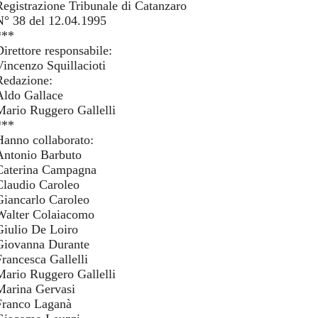
Registrazione Tribunale di Catanzaro
N° 38 del 12.04.1995
***
Direttore responsabile:
Vincenzo Squillacioti
Redazione:
Aldo Gallace
Mario Ruggero Gallelli
***
Hanno collaborato:
Antonio Barbuto
Caterina Campagna
Claudio Caroleo
Giancarlo Caroleo
Walter Colaiacomo
Giulio De Loiro
Giovanna Durante
Francesca Gallelli
Mario Ruggero Gallelli
Marina Gervasi
Franco Laganà