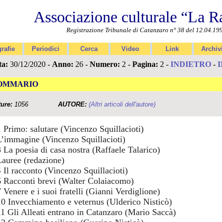
Associazione culturale “La R
Registrazione Tribunale di Catanzaro n° 38 del 12.04.19
rafie
Periodici
Cerca
Video
Link
Archiv
ta:
30/12/2020 -
Anno:
26 -
Numero:
2 -
Pagina:
2 -
INDIETRO
-
OMMARIO
ture:
1056
AUTORE:
(Altri articoli dell'autore)
1 Primo: salutare (Vincenzo Squillacioti)
L’immagine (Vincenzo Squillacioti)
3 La poesia di casa nostra (Raffaele Talarico)
Lauree (redazione)
4 Il racconto (Vincenzo Squillacioti)
6 Racconti brevi (Walter Colaiacomo)
7 Venere e i suoi fratelli (Gianni Verdiglione)
10 Invecchiamento e veternus (Ulderico Nisticò)
11 Gli Alleati entrano in Catanzaro (Mario Saccà)