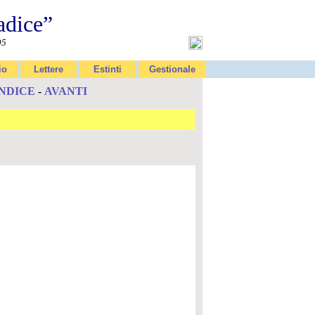
adice”
95
io
Lettere
Estinti
Gestionale
INDICE
-
AVANTI