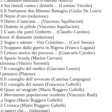
12 Cammino basiliano (Guerino Nisticò)
14 Sui rimedi contro i disturbi… (Lorenzo Viscido)
16 Il Satrianese don Mimmo Battaglia (Giulio De Loiro)
18 Nozze d’oro (redazione)
19 Dietro il bancone… (Vincenzo Squillacioti)
20 Dialetto in pillole (Vincenzo Squillacioti)
21 L’auto che portò Umberto… (Claudio Caroleo)
Nozze di diamante (redazione)
22 Sogno e talento - Vito Cristofaro… (Cecè Serrao)
23 Scappano dalla guerra in Nigeria (Franco Laganà)
25 Lettura storica dei processi… (Giancarlo Caroleo)
26 Spazio Scuola (Marina Gervasi)
Aforisma (Vittorio Sorrenti)
27 Il consiglio del medico (Giacomo Leuzzi)
Il pensiero (Platone)
28 Il consiglio dell’avvocato (Caterina Campagna)
29 Il consiglio del notaio (Francesca Gallelli)
30 Quasi un’anagrafe (Mario Ruggero Gallelli)
31 Movimento popolazione residente (Vincenzo Rudi)
La lingua (Mario Ruggero Gallelli)
32 Cronaca (Mario Ruggero Gallelli)
Lo sapevi che… (redazione)