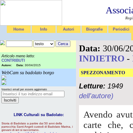
Associ
Regi
Home
Info
Autori
Biografie
Periodici
Data:
30/06/2
INDIETRO
-
Articolo meno letto:
CONTRIBUTI
Autore:
Data:
30/04/2015
WebCam su badolato borgo
SPEZZONAMENTO
Letture:
1949
Inserisci email per essere aggiornato
dell'autore)
Avendo avuto
LINK Culturali su Badolato:
carte che, 
Storia di Badolato a partire dai 50 anni della
parrocchia Santi Angeli custodi di Badolato Marina, i
giovani di ieri si raccontano.