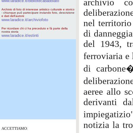
archivio c
www.laradice.it/bibliotecabadolato
Archivio di foto di interesse artistico culturale e storico
deliberazion
- chiunque può partecipare inviando foto, descrizione
e dati dell'autore
www.laradice.it/archiviofoto
nel territori
Per ricordare chi ci ha preceduto e fà parte della
di danneggia
nostra storia
www.laradice.it/estinti
del 1943, t
ferroviaria e
di carbone�
deliberazio
aeree allo sc
derivanti d
impiegatizio
notizia la t
ACCETTIAMO: