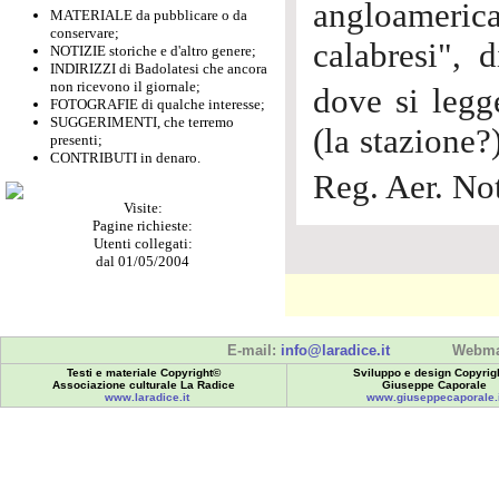
angloameri
MATERIALE da pubblicare o da
conservare;
calabresi", 
NOTIZIE storiche e d'altro genere;
INDIRIZZI di Badolatesi che ancora
non ricevono il giornale;
dove si legg
FOTOGRAFIE di qualche interesse;
SUGGERIMENTI, che terremo
(la stazione?
presenti;
CONTRIBUTI in denaro.
Reg. Aer. No
Visite:
Pagine richieste:
Utenti collegati:
dal 01/05/2004
E-mail:
info@laradice.it
Webma
Testi e materiale Copyright©
Sviluppo e design Copyrig
Associazione culturale La Radice
Giuseppe Caporale
www.laradice.it
www.giuseppecaporale.i