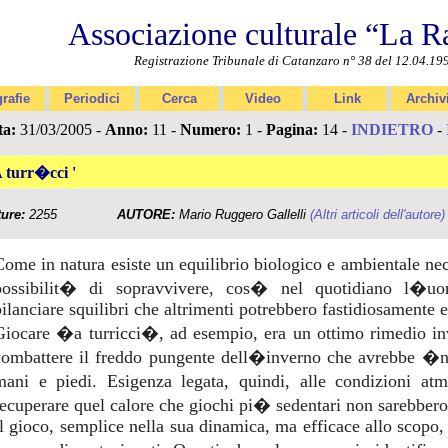
Associazione culturale “La R
Registrazione Tribunale di Catanzaro n° 38 del 12.04.19
rafie
Periodici
Cerca
Video
Link
Archiv
ta:
31/03/2005 -
Anno:
11 -
Numero:
1 -
Pagina:
14 -
INDIETRO
-
A turr�cci '
ture:
2255
AUTORE:
Mario Ruggero Gallelli
(Altri articoli dell'autore)
Come in natura esiste un equilibrio biologico e ambientale nec
possibilit� di sopravvivere, cos� nel quotidiano l�u
bilanciare squilibri che altrimenti potrebbero fastidiosamente e
Giocare �a turricci�, ad esempio, era un ottimo rimedio in
combattere il freddo pungente dell�inverno che avrebbe �nc
mani e piedi. Esigenza legata, quindi, alle condizioni atm
recuperare quel calore che giochi pi� sedentari non sarebbero s
Il gioco, semplice nella sua dinamica, ma efficace allo scopo,