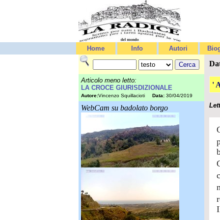
Home
Info
Autori
Biog
Da
Articolo meno letto:
' 
LA CROCE GIURISDIZIONALE
Autore:
Vincenzo Squillacioti
Data:
30/04/2019
Let
WebCam su badolato borgo