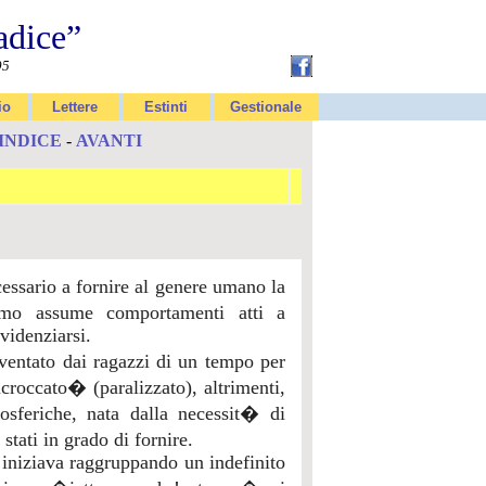
adice”
95
io
Lettere
Estinti
Gestionale
INDICE
-
AVANTI
essario a fornire al genere umano la
omo assume comportamenti atti a
videnziarsi.
ventato dai ragazzi di un tempo per
roccato� (paralizzato), altrimenti,
osferiche, nata dalla necessit� di
tati in grado di fornire.
 iniziava raggruppando un indefinito