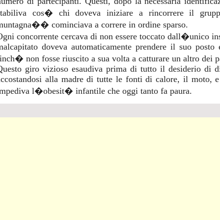
numero di partecipanti. Questi, dopo la necessaria identific
stabiliva cos� chi doveva iniziare a rincorrere il gru
muntagna�� cominciava a correre in ordine sparso.
Ogni concorrente cercava di non essere toccato dall�unico in
malcapitato doveva automaticamente prendere il suo posto 
finch� non fosse riuscito a sua volta a catturare un altro dei p
Questo giro vizioso esaudiva prima di tutto il desiderio di div
accostandosi alla madre di tutte le fonti di calore, il moto,
impediva l�obesit� infantile che oggi tanto fa paura.