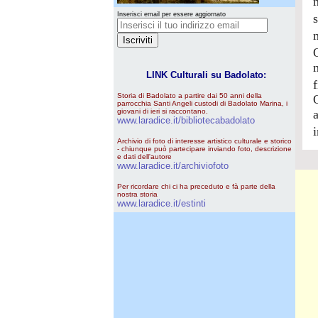
Inserisci email per essere aggiornato
LINK Culturali su Badolato:
Storia di Badolato a partire dai 50 anni della
parrocchia Santi Angeli custodi di Badolato Marina, i
giovani di ieri si raccontano.
www.laradice.it/bibliotecabadolato
Archivio di foto di interesse artistico culturale e storico
- chiunque può partecipare inviando foto, descrizione
e dati dell'autore
www.laradice.it/archiviofoto
Per ricordare chi ci ha preceduto e fà parte della
nostra storia
www.laradice.it/estinti