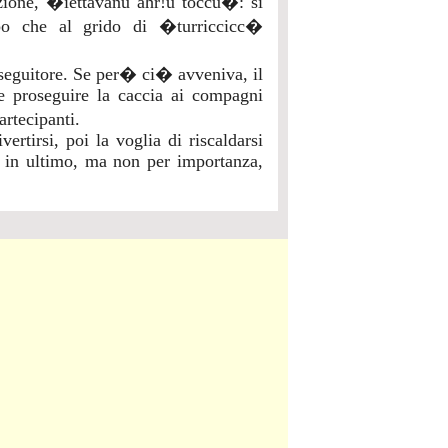
azione, �iettavanu ahr!u toccu�: si
ppo che al grido di �turriccicc�
seguitore. Se per� ci� avveniva, il
e proseguire la caccia ai compagni
artecipanti.
ertirsi, poi la voglia di riscaldarsi
 e in ultimo, ma non per importanza,