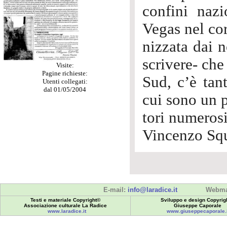
confini naz
Vegas nel cor
nizzata dai n
scrivere- che 
Visite:
Pagine richieste:
Sud, c’è tant
Utenti collegati:
dal 01/05/2004
cui sono un p
tori numerosi
Vincenzo Squ
E-mail:
info@laradice.it
Webma
Testi e materiale Copyright©
Sviluppo e design Copyrig
Associazione culturale La Radice
Giuseppe Caporale
www.laradice.it
www.giuseppecaporale.i