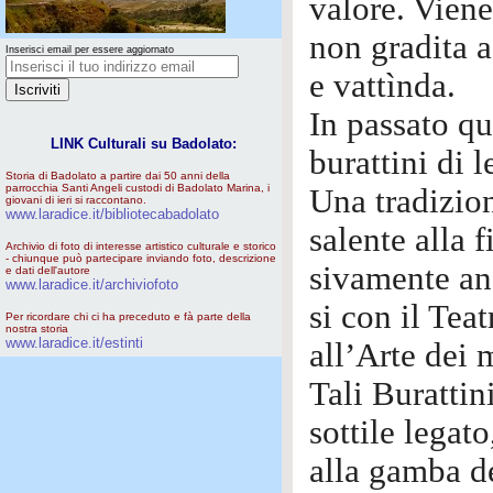
valore. Viene
non gradita a
Inserisci email per essere aggiornato
e vattìnda.
In passato q
LINK Culturali su Badolato:
burattini di 
Storia di Badolato a partire dai 50 anni della
parrocchia Santi Angeli custodi di Badolato Marina, i
Una tradizion
giovani di ieri si raccontano.
www.laradice.it/bibliotecabadolato
salente alla 
Archivio di foto di interesse artistico culturale e storico
- chiunque può partecipare inviando foto, descrizione
sivamente an
e dati dell'autore
www.laradice.it/archiviofoto
si con il Tea
Per ricordare chi ci ha preceduto e fà parte della
nostra storia
www.laradice.it/estinti
all’Arte dei m
Tali Burattin
sottile legato
alla gamba d