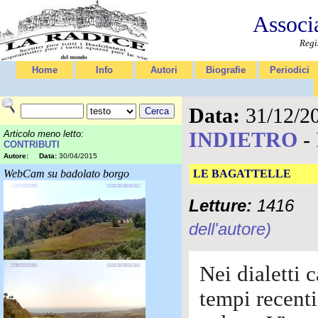
Associ
Regi
Home
Info
Autori
Biografie
Periodici
Data:
31/12/2
INDIETRO
-
Articolo meno letto:
CONTRIBUTI
Autore:
Data:
30/04/2015
WebCam su badolato borgo
LE BAGATTELLE
Letture:
1416
dell'autore)
Nei dialetti c
tempi recenti