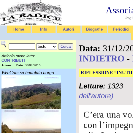
Associ
Regi
Home
Info
Autori
Biografie
Periodici
Data:
31/12/2
INDIETRO
-
Articolo meno letto:
CONTRIBUTI
Autore:
Data:
30/04/2015
WebCam su badolato borgo
RIFLESSIONE “INUT
Letture:
1323
dell'autore)
C’era una vol
con l’impegno