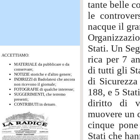
tante belle c
le controver
nacque il gr
Organizzazio
Stati. Un Seg
ACCETTIAMO:
rica per 7 a
MATERIALE da pubblicare o da
di tutti gli 
conservare;
NOTIZIE storiche e d'altro genere;
di Sicurezza 
INDIRIZZI di Badolatesi che ancora
non ricevono il giornale;
FOTOGRAFIE di qualche interesse;
188, e 5 Stati
SUGGERIMENTI, che terremo
presenti;
diritto di 
CONTRIBUTI in denaro.
muovere un d
cinque pone
Stati che hann