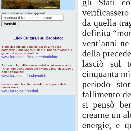
gli Stati c
verificassero 
Inserisci email per essere aggiornato
da quella tra
definita “mo
LINK Culturali su Badolato:
vent’anni ne
Storia di Badolato a partire dai 50 anni della
parrocchia Santi Angeli custodi di Badolato Marina, i
della precede
giovani di ieri si raccontano.
www.laradice.it/bibliotecabadolato
lasciò sul t
Archivio di foto di interesse artistico culturale e storico
- chiunque può partecipare inviando foto, descrizione
cinquanta mil
e dati dell'autore
www.laradice.it/archiviofoto
periodo stor
Per ricordare chi ci ha preceduto e fà parte della
nostra storia
www.laradice.it/estinti
fallimento de
si pensò ben
crearne un al
energie, e q