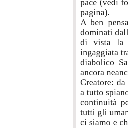
pace (vedi fo
pagina).
A ben pensar
dominati dall
di vista la
ingaggiata tr
diabolico Sa
ancora neanch
Creatore: da
a tutto spian
continuità p
tutti gli uman
ci siamo e ch