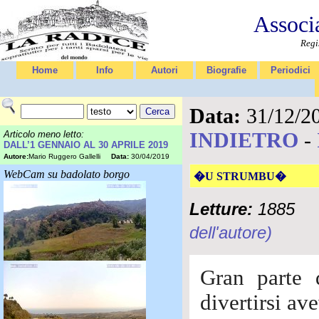
Associ
Regi
Home
Info
Autori
Biografie
Periodici
Data:
31/12/2
INDIETRO
-
Articolo meno letto:
DALL’1 GENNAIO AL 30 APRILE 2019
Autore:
Mario Ruggero Gallelli
Data:
30/04/2019
WebCam su badolato borgo
�U STRUMBU�
Letture:
1885
dell'autore)
Gran parte d
divertirsi av