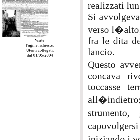
realizzati l
Si avvolgeva 
verso l�alto,
fra le dita d
Visite:
Pagine richieste:
lancio.
Utenti collegati:
dal 01/05/2004
Questo avve
concava riv
toccasse te
all�indiet
strumento, 
capovolgers
iniziando i v