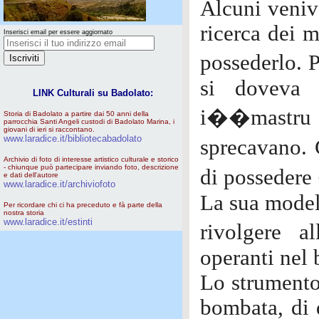
Alcuni veniva
ricerca dei m
Inserisci email per essere aggiornato
possederlo. P
si doveva 
LINK Culturali su Badolato:
i��mastru 
Storia di Badolato a partire dai 50 anni della
parrocchia Santi Angeli custodi di Badolato Marina, i
giovani di ieri si raccontano.
www.laradice.it/bibliotecabadolato
sprecavano.
Archivio di foto di interesse artistico culturale e storico
- chiunque può partecipare inviando foto, descrizione
di posseder
e dati dell'autore
www.laradice.it/archiviofoto
La sua modell
Per ricordare chi ci ha preceduto e fà parte della
nostra storia
www.laradice.it/estinti
rivolgere a
operanti nel 
Lo strumento
bombata, di 