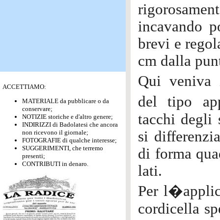
rigorosamen
incavando po
brevi e regol
cm dalla pun
Qui veniva 
ACCETTIAMO:
del tipo ap
MATERIALE da pubblicare o da
conservare;
tacchi degli 
NOTIZIE storiche e d'altro genere;
INDIRIZZI di Badolatesi che ancora
si differenzi
non ricevono il giornale;
FOTOGRAFIE di qualche interesse;
SUGGERIMENTI, che terremo
di forma quad
presenti;
CONTRIBUTI in denaro.
lati.
Per l�applic
cordicella sp