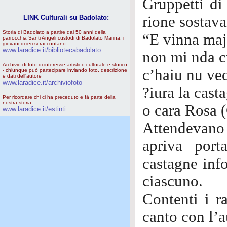
Gruppetti di
rione sostava
LINK Culturali su Badolato:
Storia di Badolato a partire dai 50 anni della
“E vinna maj
parrocchia Santi Angeli custodi di Badolato Marina, i
giovani di ieri si raccontano.
www.laradice.it/bibliotecabadolato
non mi nda c
Archivio di foto di interesse artistico culturale e storico
c’haiu nu ve
- chiunque può partecipare inviando foto, descrizione
e dati dell'autore
www.laradice.it/archiviofoto
?iura la casta
Per ricordare chi ci ha preceduto e fà parte della
nostra storia
o cara Rosa (
www.laradice.it/estinti
Attendevano c
apriva port
castagne info
ciascuno.
Contenti i r
canto con l’a