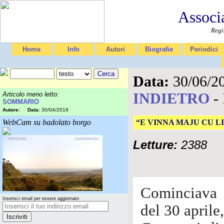
Associ
Regi
Home
Info
Autori
Biografie
Periodici
Data:
30/06/2
INDIETRO
-
Articolo meno letto:
SOMMARIO
Autore:
Data:
30/04/2019
WebCam su badolato borgo
“E VINNA MAJU CU L
Letture:
2388
Cominciava c
Inserisci email per essere aggiornato
del 30 aprile