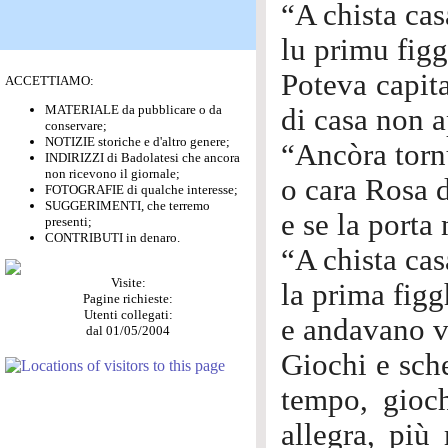
“A chista cas
lu primu figg
Poteva capita
ACCETTIAMO:
MATERIALE da pubblicare o da
di casa non a
conservare;
NOTIZIE storiche e d'altro genere;
“Ancòra torn
INDIRIZZI di Badolatesi che ancora
non ricevono il giornale;
o cara Rosa 
FOTOGRAFIE di qualche interesse;
SUGGERIMENTI, che terremo
e se la porta
presenti;
CONTRIBUTI in denaro.
“A chista cas
Visite:
la prima figg
Pagine richieste:
Utenti collegati:
e andavano vi
dal 01/05/2004
Giochi e sche
tempo, gioch
allegra, più