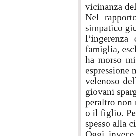
vicinanza del
Nel rapport
simpatico gi
l’ingerenza 
famiglia, es
ha morso mia
espressione m
velenoso del
giovani sparg
peraltro non 
o il figlio. P
spesso alla c
Oggi invece 