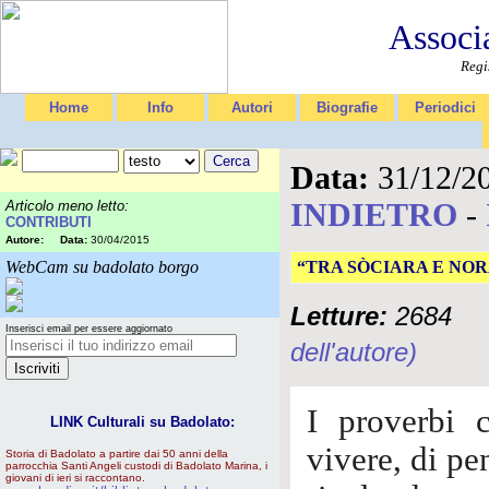
Associ
Regi
Home
Info
Autori
Biografie
Periodici
Data:
31/12/2
INDIETRO
-
Articolo meno letto:
CONTRIBUTI
Autore:
Data:
30/04/2015
WebCam su badolato borgo
“TRA SÒCIARA E NO
Letture:
2684
Inserisci email per essere aggiornato
dell'autore)
I proverbi c
LINK Culturali su Badolato:
vivere, di pen
Storia di Badolato a partire dai 50 anni della
parrocchia Santi Angeli custodi di Badolato Marina, i
giovani di ieri si raccontano.