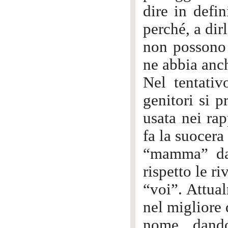
dire in defin
perché, a dir
non possono 
ne abbia anch
Nel tentativ
genitori si p
usata nei rap
fa la suocer
“mamma” dal
rispetto le r
“voi”. Attua
nel migliore 
nome, dando