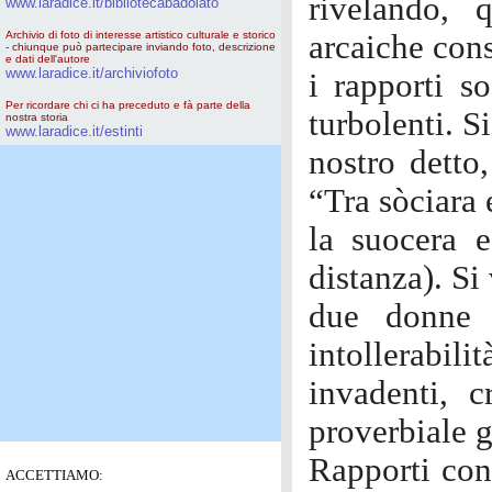
rivelando, 
www.laradice.it/bibliotecabadolato
Archivio di foto di interesse artistico culturale e storico
arcaiche con
- chiunque può partecipare inviando foto, descrizione
e dati dell'autore
www.laradice.it/archiviofoto
i rapporti so
Per ricordare chi ci ha preceduto e fà parte della
turbolenti. S
nostra storia
www.laradice.it/estinti
nostro detto
“Tra sòciara
la suocera 
distanza). Si
due donne 
intollerabilit
invadenti, c
proverbiale 
Rapporti cont
ACCETTIAMO: