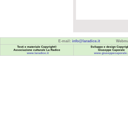
E-mail:
info@laradice.it
Webma
Testi e materiale Copyright©
Sviluppo e design Copyrig
Associazione culturale La Radice
Giuseppe Caporale
www.laradice.it
www.giuseppecaporale.i