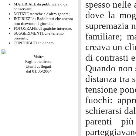
spesso nelle 
MATERIALE da pubblicare o da
conservare;
dove la mogl
NOTIZIE storiche e d'altro genere;
INDIRIZZI di Badolatesi che ancora
supremazia ne
non ricevono il giornale;
FOTOGRAFIE di qualche interesse;
SUGGERIMENTI, che terremo
familiare; m
presenti;
CONTRIBUTI in denaro.
creava un cli
di contrasti 
Visite:
Pagine richieste:
Quando non s
Utenti collegati:
dal 01/05/2004
distanza tra 
tensione pone
fuochi: app
schierarsi da
parenti pi
parteggiavano