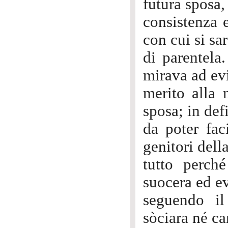
futura sposa,
consistenza 
con cui si sa
di parentela
mirava ad evi
merito alla 
sposa; in def
da poter fac
genitori del
tutto perché
suocera ed e
seguendo il
sòciara né ca