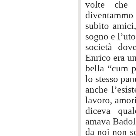
volte che 
diventammo
subito amici
sogno e l’uto
società dov
Enrico era u
bella “cum 
lo stesso pa
anche l’esis
lavoro, amori
diceva qua
amava Badola
da noi non so