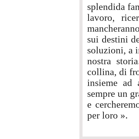
splendida fa
lavoro, rice
mancheranno l
sui destini d
soluzioni, a i
nostra stori
collina, di f
insieme ad 
sempre un g
e cercherem
per loro ».