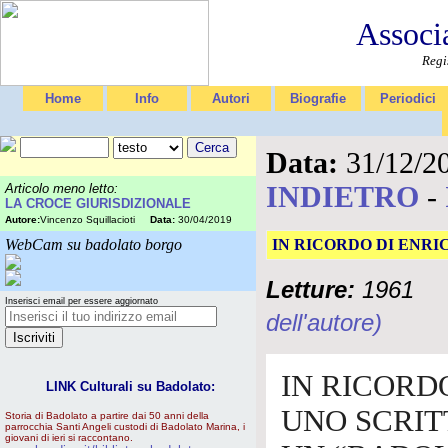
Associ
Regi
Home
Info
Autori
Biografie
Periodici
Data:
31/12/2
INDIETRO
-
Articolo meno letto:
LA CROCE GIURISDIZIONALE
Autore:
Vincenzo Squillacioti
Data:
30/04/2019
WebCam su badolato borgo
IN RICORDO DI ENRI
Letture:
1961
Inserisci email per essere aggiornato
dell'autore)
IN RICORD
LINK Culturali su Badolato:
UNO SCRIT
Storia di Badolato a partire dai 50 anni della
parrocchia Santi Angeli custodi di Badolato Marina, i
giovani di ieri si raccontano.