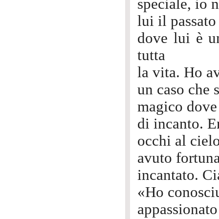
speciale, io 
lui il passat
dove lui è un
tutta
la vita. Ho a
un caso che 
magico dove i
di incanto. En
occhi al ciel
avuto fortuna
incantato. C
«Ho conosciu
appassionato 