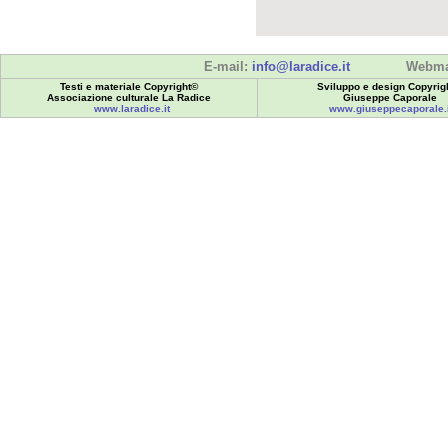
E-mail:
info@laradice.it
Webma
Testi e materiale Copyright©
Sviluppo e design Copyrig
Associazione culturale La Radice
Giuseppe Caporale
www.laradice.it
www.giuseppecaporale.i