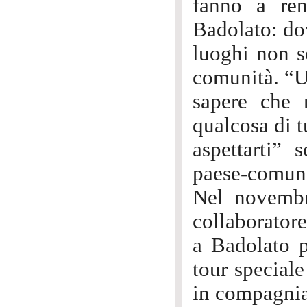
fanno a ren
Badolato: dov
luoghi non s
comunità. “Un
sapere che n
qualcosa di t
aspettarti”
paese-comunit
Nel novembre
collaboratore
a Badolato p
tour speciale
in compagnia 