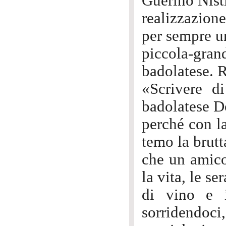
Guerino Nist
realizzazione
per sempre u
piccola-gr
badolatese. R
«Scrivere d
badolatese D
perché con la
temo la brutt
che un amico
la vita, le se
di vino e i
sorridendoci