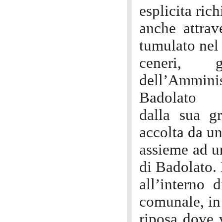
esplicita ric
anche attrave
tumulato nel 
ceneri, g
dell’Amminist
Badolato
dalla sua gr
accolta da un
assieme ad u
di Badolato. 
all’interno 
comunale, in 
riposa dove v