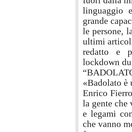
fuori dalla m
linguaggio 
grande capaci
le persone, l
ultimi artico
redatto e 
lockdown dur
“BADOLATO
«Badolato è 
Enrico Fierro
la gente che 
e legami con
che vanno mol