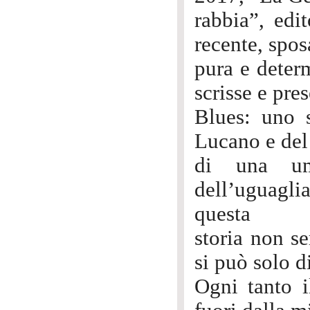
rabbia”, edi
recente, spo
pura e deter
scrisse e pres
Blues: uno s
Lucano e del 
di una um
dell’uguagl
questa
storia non se
si può solo d
Ogni tanto i