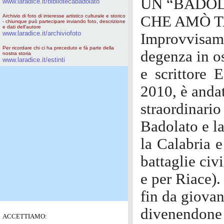
UN “BADOL
www.laradice.it/bibliotecabadolato
Archivio di foto di interesse artistico culturale e storico
CHE AMÒ 
- chiunque può partecipare inviando foto, descrizione
e dati dell'autore
www.laradice.it/archiviofoto
Improvvisame
Per ricordare chi ci ha preceduto e fà parte della
degenza in os
nostra storia
www.laradice.it/estinti
e scrittore 
2010, è andat
straordinari
Badolato e l
la Calabria 
battaglie civ
e per Riace).
fin da giovan
divenendone u
ACCETTIAMO: