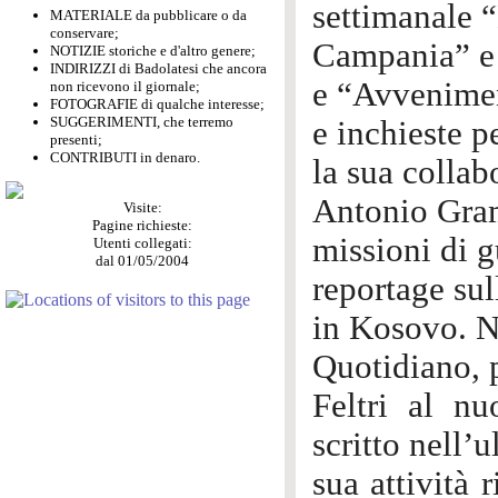
settimanale 
MATERIALE da pubblicare o da
conservare;
Campania” e 
NOTIZIE storiche e d'altro genere;
INDIRIZZI di Badolatesi che ancora
e “Avveniment
non ricevono il giornale;
FOTOGRAFIE di qualche interesse;
SUGGERIMENTI, che terremo
e inchieste p
presenti;
CONTRIBUTI in denaro.
la sua collab
Antonio Grams
Visite:
Pagine richieste:
missioni di g
Utenti collegati:
dal 01/05/2004
reportage sul
in Kosovo. Ne
Quotidiano, p
Feltri al n
scritto nell’
sua attività 