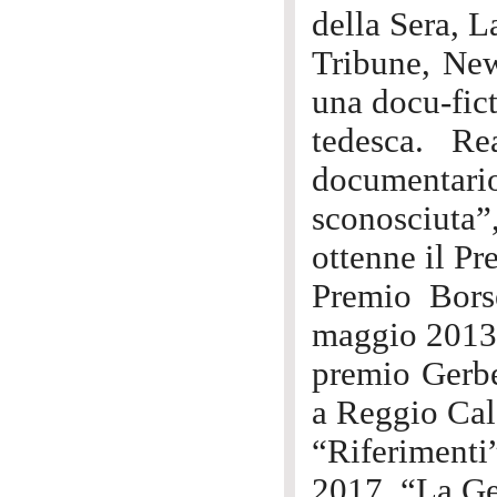
della Sera, L
Tribune, New
una docu-fic
tedesca. R
documentario
sconosciuta
ottenne il P
Premio Bors
maggio 2013 i
premio Gerbe
a Reggio Cal
“Riferimenti
2017, “La Ge