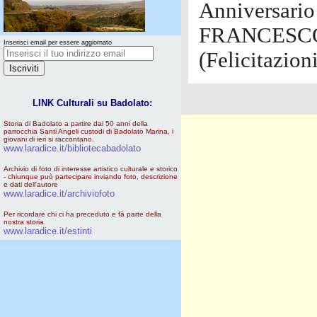
Anniversario
FRANCESCO
Inserisci email per essere aggiornato
(Felicitazion
LINK Culturali su Badolato:
Storia di Badolato a partire dai 50 anni della
parrocchia Santi Angeli custodi di Badolato Marina, i
giovani di ieri si raccontano.
www.laradice.it/bibliotecabadolato
Archivio di foto di interesse artistico culturale e storico
- chiunque può partecipare inviando foto, descrizione
e dati dell'autore
www.laradice.it/archiviofoto
Per ricordare chi ci ha preceduto e fà parte della
nostra storia
www.laradice.it/estinti