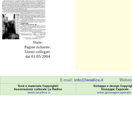
Visite:
Pagine richieste:
Utenti collegati:
dal 01/05/2004
E-mail:
info@laradice.it
Webma
Testi e materiale Copyright©
Sviluppo e design Copyrig
Associazione culturale La Radice
Giuseppe Caporale
www.laradice.it
www.giuseppecaporale.i