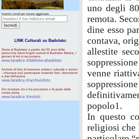
uno degli 80
Inserisci email per essere aggiornato
remota. Seco
dine esso pa
contava, orig
LINK Culturali su Badolato:
allestite se
Storia di Badolato a partire dai 50 anni della
parrocchia Santi Angeli custodi di Badolato Marina, i
giovani di ieri si raccontano.
soppressione
www.laradice.it/bibliotecabadolato
Archivio di foto di interesse artistico culturale e storico
venne riatti
- chiunque può partecipare inviando foto, descrizione
e dati dell'autore
www.laradice.it/archiviofoto
soppressione 
Per ricordare chi ci ha preceduto e fà parte della
definitivam
nostra storia
www.laradice.it/estinti
popolo1.
In questo co
religiosi ch
particolare “