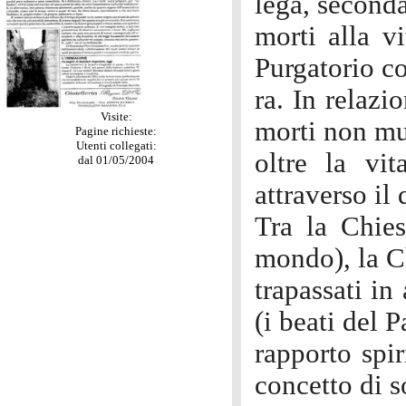
lega, seconda
morti alla v
Purgatorio co
ra. In relazi
Visite:
morti non m
Pagine richieste:
Utenti collegati:
oltre la vit
dal 01/05/2004
attraverso il
Tra la Chies
mondo), la C
trapassati in
(i beati del 
rapporto spir
concetto di so