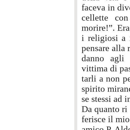
faceva in div
cellette con
morire!”. Er
i religiosi 
pensare alla 
danno agli 
vittima di pas
tarli a non p
spirito miran
se stessi ad 
Da quanto ri
ferisce il mi
amico P. Ald