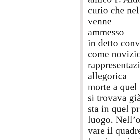
curio che ne
venne
ammesso
in detto con
come novizio
rappresentaz
allegorica
morte a quel
si trovava gi
sta in quel p
luogo. Nell’o
vare il quadr