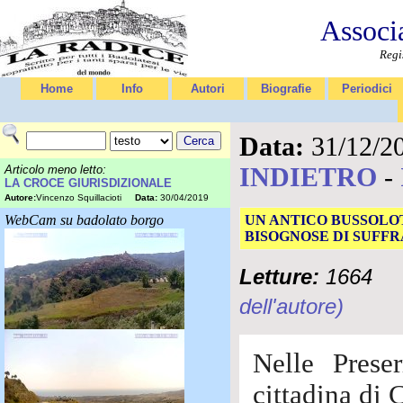
Associ
Regi
Home
Info
Autori
Biografie
Periodici
Data:
31/12/2
INDIETRO
-
Articolo meno letto:
LA CROCE GIURISDIZIONALE
Autore:
Vincenzo Squillacioti
Data:
30/04/2019
WebCam su badolato borgo
UN ANTICO BUSSOLOT
BISOGNOSE DI SUFFR
Letture:
1664
dell'autore)
Nelle Prese
cittadina di 