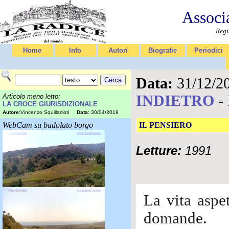
Associ
Regi
Home
Info
Autori
Biografie
Periodici
Data:
31/12/2
INDIETRO
-
Articolo meno letto:
LA CROCE GIURISDIZIONALE
Autore:
Vincenzo Squillacioti
Data:
30/04/2019
WebCam su badolato borgo
IL PENSIERO
Letture:
1991
La vita aspet
domande.