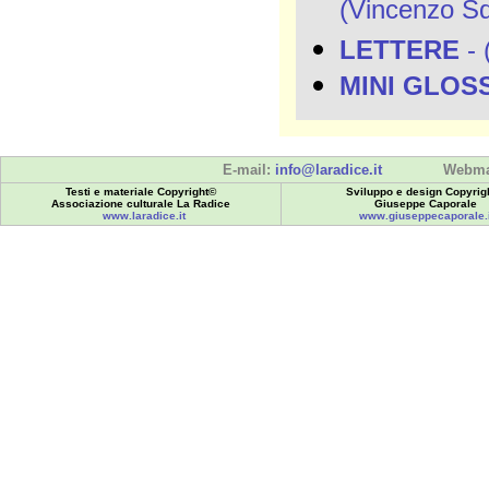
(Vincenzo Squ
LETTERE
- 
MINI GLOS
E-mail:
info@laradice.it
Webma
Testi e materiale Copyright©
Sviluppo e design Copyrig
Associazione culturale La Radice
Giuseppe Caporale
www.laradice.it
www.giuseppecaporale.i