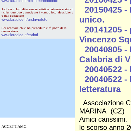
www.laradice.it/bibliotecabadolato
20150425 - 
Archivio di foto di interesse artistico culturale e storico
- chiunque può partecipare inviando foto, descrizione
e dati dell'autore
unico.
www.laradice.it/archiviofoto
20141205 - p
Per ricordare chi ci ha preceduto e fà parte della
nostra storia
www.laradice.it/estinti
Vincenzo Squ
20040805 - 
Calabria di Vi
20040522 - 
20040522 - I
letteratura
Associazione C
MARINA (CZ)
Amici carissimi,
lo scorso anno 2
ACCETTIAMO: