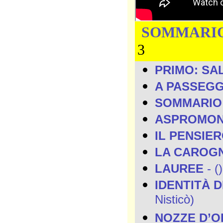
SOMMARI
3
PRIMO: SA
A PASSEG
SOMMARIO
ASPROMO
IL PENSIE
LA CAROG
LAUREE
- ()
IDENTITÀ 
Nisticò)
NOZZE D’