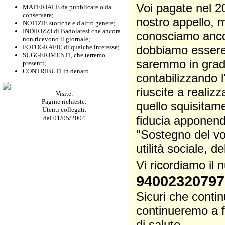
Voi pagate nel 2
MATERIALE da pubblicare o da
conservare;
nostro appello, m
NOTIZIE storiche e d'altro genere;
INDIRIZZI di Badolatesi che ancora
conosciamo ancora
non ricevono il giornale;
FOTOGRAFIE di qualche interesse;
dobbiamo essere p
SUGGERIMENTI, che terremo
saremmo in grado
presenti;
CONTRIBUTI in denaro.
contabilizzando 
riuscite a realiz
Visite:
Pagine richieste:
quello squisitam
Utenti collegati:
fiducia apponendo
dal 01/05/2004
"Sostegno del vol
utilità sociale, d
Vi ricordiamo il
94002320797
Sicuri che contin
continueremo a f
di salute.