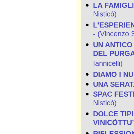
LA FAMIGL
Nisticò)
L’ESPERIE
- (Vincenzo S
UN ANTICO
DEL PURGA
Iannicelli)
DIAMO I N
UNA SERAT
SPAC FESTI
Nisticò)
DOLCE TIP
VINICÒTTU
RIFLESSIO