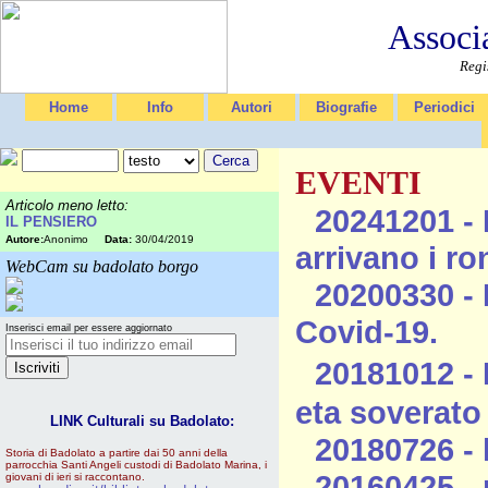
Associ
Regi
Home
Info
Autori
Biografie
Periodici
EVENTI
Articolo meno letto:
20241201 - 
IL PENSIERO
Autore:
Anonimo
Data:
30/04/2019
arrivano i ro
WebCam su badolato borgo
20200330 - 
Covid-19.
Inserisci email per essere aggiornato
20181012 - 
eta soverato
LINK Culturali su Badolato:
20180726 - l
Storia di Badolato a partire dai 50 anni della
parrocchia Santi Angeli custodi di Badolato Marina, i
20160425 -
giovani di ieri si raccontano.